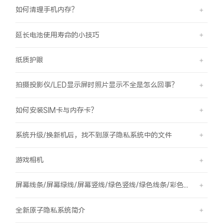
如何清理手机内存？
延长电池使用寿命的小技巧
纸质护眼
拍摄投影仪/LED显示屏时照片显示不全是怎么回事？
如何安装SIM卡与内存卡？
系统升级/换新机后，找不到原子隐私系统中的文件
游戏相机
屏幕线条/屏幕绿线/屏幕竖线/绿色竖线/绿色线条/彩色竖线
全新原子隐私系统简介