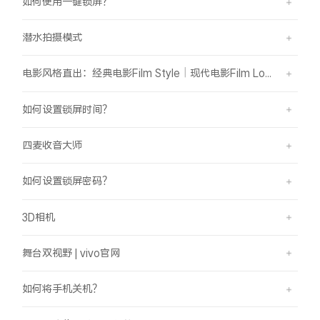
如何使用一键锁屏？
潜水拍摄模式
电影风格直出：经典电影Film Style｜现代电影Film Look
如何设置锁屏时间？
四麦收音大师
如何设置锁屏密码？
3D相机
舞台双视野 | vivo官网
如何将手机关机？