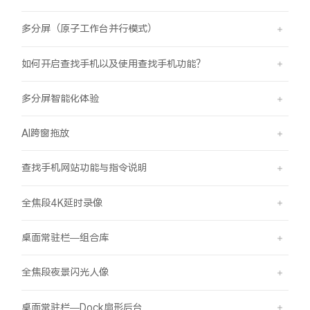
多分屏（原子工作台并行模式）
如何开启查找手机以及使用查找手机功能？
多分屏智能化体验
AI跨窗拖放
查找手机网站功能与指令说明
全焦段4K延时录像
桌面常驻栏—组合库
全焦段夜景闪光人像
桌面常驻栏—Dock扇形后台