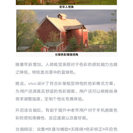
S60
S60 元气版
Y600 Turbo
Y600 Pro
iQOO Z11i
iQOO 15T
vivo TWS 5 Pro
vivo Pad6 Pro
随着年龄增加，人体视觉系统对于色彩的感知能力也随
X300 Ultra
X300s
之降低，特别是光谱中的蓝绿色。
S50 Pro mini
S50
据此，vivo设计了符合长辈视觉特性的色彩模式方案，
为用户还原真实舒适的色彩画面，用户还可以根据自身
Y6
Y60
需求调整强度，定制个性化专属体验。
开启该功能后，有助于提升中老年用户对于手机画面色
iQOO Z11
iQOO Z11x
彩的感知准确性、反应速度以及喜好度。
功能路径：设置>快捷与辅助>无障碍>色彩校正>开启色
vivo 头戴降噪耳机
vivo TWS 5e