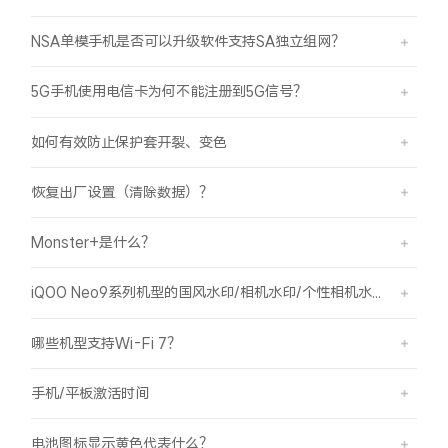
iQOO Neo11
iQOO 15
全部Y机型
对比Y机型
NSA单模手机是否可以升级软件支持SA独立组网？
vivo WATCH GT 2
vivo Vision
全部iQOO机型
对比iQOO机型
5G手机使用电信卡为何不能注册到5G信号？
全部智能硬件
如何有效防止保护套开裂、变色
恢复出厂设置（清除数据）？
Monster+是什么？
iQOO Neo9系列机型的国风水印/相机水印/个性相机水印 如何使用？
哪些机型支持Wi-Fi 7？
手机/平板激活时间
电池图标显示黄色代表什么？