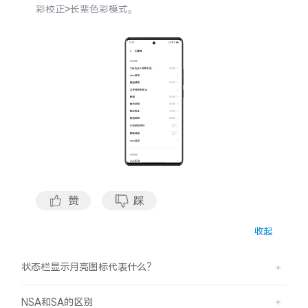
彩校正>长辈色彩模式。
X300 Pro
X300
S30 Pro mini
S30
Y500 Pro
Y500
iQOO 15 Ultra
iQOO Z11 Turbo
iQOO Pad6 Pro
iQOO TWS 5e
赞
踩
X Fold5
X200 Ultra
收起
S20 Pro
S20
全部X机型
对比X机型
状态栏显示月亮图标代表什么？
Y50 5G
Y50m 5G
全部S机型
对比S机型
NSA和SA的区别