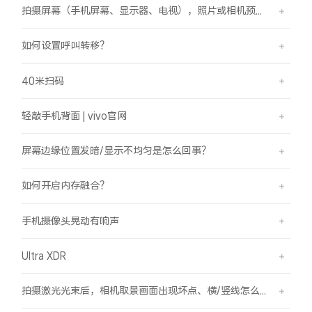
拍摄屏幕（手机屏幕、显示器、电视），照片或相机预览界面有斜纹/条纹是怎么回事？
如何设置呼叫转移？
40米扫码
轻敲手机背面 | vivo官网
屏幕边缘位置发暗/显示不均匀是怎么回事？
如何开启内存融合？
手机摄像头晃动有响声
Ultra XDR
拍摄激光光束后，相机取景画面出现坏点、横/竖线怎么办？