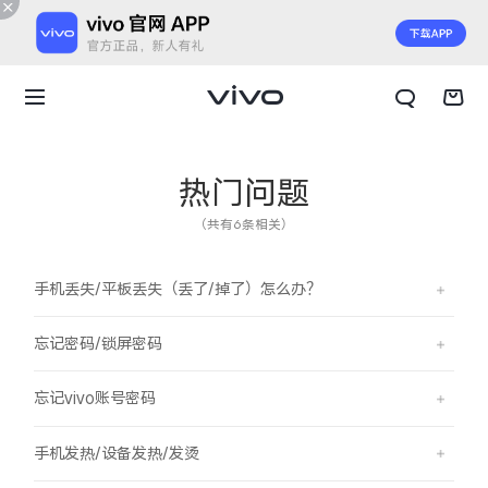
热门问题
（共有6条相关）
手机丢失/平板丢失（丢了/掉了）怎么办？
忘记密码/锁屏密码
忘记vivo账号密码
X300 E
X Fold6
手机发热/设备发热/发烫