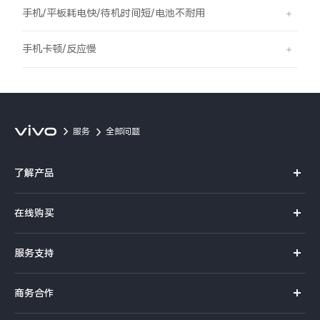
S60
S60 元气版
手机/平板耗电快/待机时间短/电池不耐用
Y600 Turbo
Y600 Pro
手机卡顿/反应慢
iQOO Z11i
iQOO 15T
vivo TWS 5 Pro
vivo Pad6 Pro
服务
全部问题
X300 Ultra
X300s
了解产品
S50 Pro mini
S50
X系列
在线购买
S系列
Y6
Y60
官方商城
服务支持
Y系列
选购手机
iQOO Z11
iQOO Z11x
真伪查询
iQOO手机
商务合作
选购配件
服务网点
vivo 头戴降噪耳机
vivo TWS 5e