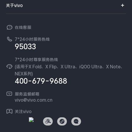
智能硬件
供应商协同平台
订单查询
关于vivo
查找手机
X300 Pro
X300
T系列
开放平台
官网APP下载
vivo 简介
常见问题
NEX系列
vivo 企业业务
S30 Pro mini
S30
在线客服
工作机会
服务政策
廉正合规
7*24小时服务热线
新闻资讯
Y500 Pro
Y500
95033
环保回收
国补营业执照
隐私中心
iQOO 15 Ultra
iQOO Z11 Turbo
安全公告
7*24小时尊享服务热线
无线电发射设备销售备案
可持续发展
(适用于X Fold、X Flip、X Ultra、iQOO Ultra、X Note、
服务隐私政策
NEX系列)
iQOO Pad6 Pro
iQOO TWS 5e
vivo 蔡司影像
400-679-9688
Log还原LUTs下载
X Fold5
X200 Ultra
开发者社区
服务监督邮箱
vivo 办公套件
vivo@vivo.com.cn
S20 Pro
S20
全部X机型
对比X机型
蓝河操作系统
关注vivo
vivo 通信
Y50 5G
Y50m 5G
全部S机型
对比S机型
vivo 智能车载