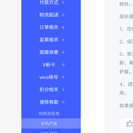
付款方式
物件
物流配送
延长
订单相关
1、
发票相关
2、
故障排查
3、
卸，
V粉卡
护套
vivo账号
4、
积分相关
用。
使用帮助
如果保
网络及信号
手机产品