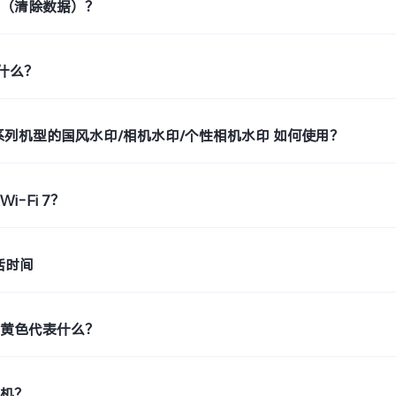
置（清除数据）？
是什么？
o9系列机型的国风水印/相机水印/个性相机水印 如何使用？
i-Fi 7？
活时间
示黄色代表什么？
印机？