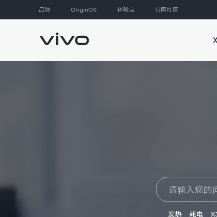
品牌
OriginOS
体验店
官网社区
大家都在搜
发热
耗电
X