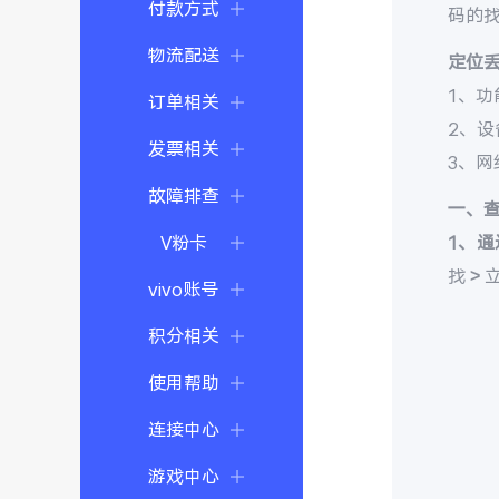
付款方式
码的
物流配送
定位
1、功
订单相关
2、
发票相关
3、
故障排查
一、
V粉卡
1、通
找 >
vivo账号
积分相关
使用帮助
连接中心
游戏中心