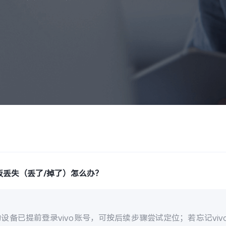
板丢失（丢了/掉了）怎么办？
设备已提前登录vivo账号，可按后续步骤尝试定位；若忘记vi