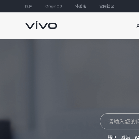
品牌
OriginOS
体验店
官网社区
大家都在搜
耗电
发热
i