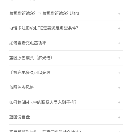
蔡司增距镜G2 与 蔡司增距镜G2 Ultra
电话卡注册VoLTE需要满足哪些条件？
如何查看充电器功率
蓝图原色镜头（多光谱）
手机充电多久可以充满
蓝图色彩风格
如何将SIM卡中的联系人导入到手机？
蓝图调色盘
来电时拿起手机，铃声变小是什么原因？