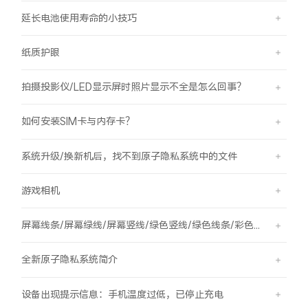
延长电池使用寿命的小技巧
纸质护眼
拍摄投影仪/LED显示屏时照片显示不全是怎么回事？
如何安装SIM卡与内存卡？
系统升级/换新机后，找不到原子隐私系统中的文件
游戏相机
屏幕线条/屏幕绿线/屏幕竖线/绿色竖线/绿色线条/彩色竖线
全新原子隐私系统简介
设备出现提示信息：手机温度过低，已停止充电