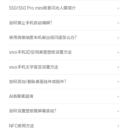
S50/S50 Pro mini夜景闪光人像简介
如何禁止手机自动横屏？
使用高德地图车机版出现闪退怎么办？
vivo手机3D空间桌面壁纸设置方法
vivo手机文字宣言设置方法
如何添加/删除桌面挂件或组件？
AI高像素超清
如何设置壁纸随屏幕滚动？
NFC使用方法