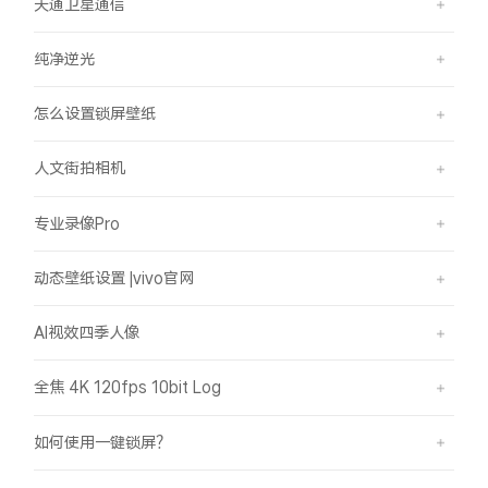
天通卫星通信
纯净逆光
怎么设置锁屏壁纸
人文街拍相机
专业录像Pro
动态壁纸设置 |vivo官网
AI视效四季人像
全焦 4K 120fps 10bit Log
如何使用一键锁屏？