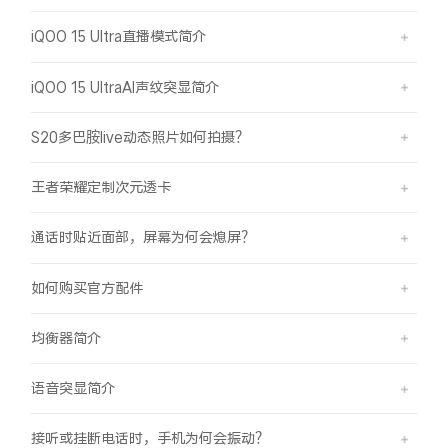
iQOO 15 Ultra直播模式简介
iQOO 15 UltraAI声纹突显简介
S20多巴胺live动态照片如何拍摄？
王者荣耀定制次元透卡
通话时贴近面部，屏幕为何会熄屏？
如何购买官方配件
均衡器简介
语音突显简介
接听或挂断电话时，手机为何会振动？