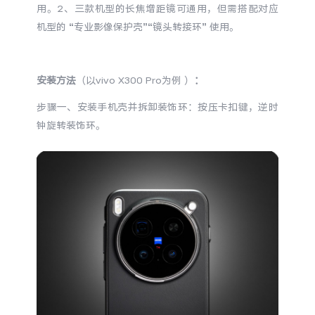
用。2、三款机型的长焦增距镜可通用，但需搭配对应
X300 Pro
X300
机型的 “专业影像保护壳”“镜头转接环” 使用。
S30 Pro mini
S30
安装方法
（以vivo X300 Pro为例 ）
：
Y500 Pro
Y500
步骤一、安装手机壳并拆卸装饰环：按压卡扣键，逆时
钟旋转装饰环。
iQOO 15 Ultra
iQOO Z11 Turbo
iQOO Pad6 Pro
iQOO TWS 5e
X Fold5
X200 Ultra
S20 Pro
S20
全部X机型
对比X机型
Y50 5G
Y50m 5G
全部S机型
对比S机型