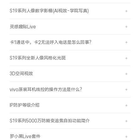
S19系列人像数字影棚(AI视效-学院写真)
灵感趣贴Live
卡1通话中，卡2无法呼入电话是怎么回事？
S19系列全新人像风格化光斑
3D空间视效
vivo原装耳机线控的操作方法是什么？
IP防护等级介绍
S19系列5000万防畸变追焦自拍功能简介
罗小黑Live套件