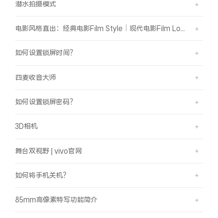
潜水拍摄模式
电影风格直出：经典电影Film Style｜现代电影Film Look
如何设置锁屏时间？
四麦收音大师
如何设置锁屏密码？
3D相机
舞台双视野 | vivo官网
如何将手机关机？
85mm高像素特写功能简介