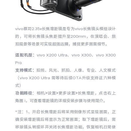
S60
S60 元气版
Y600 Turbo
Y600 Pro
vivo蔡司2.35x长焦增距镜是专为vivo长焦镜头模组设计
iQOO Z11i
iQOO 15T
的，可将长焦镜头焦距提升至200mm，在演唱会、旅
拍观景等场景可实现超强远摄，捕捉更多画面细节。
vivo TWS 5 Pro
vivo Pad6 Pro
适配机型：
vivo X200 Ultra、vivo X300、vivo X300
Pro
X300 Ultra
X300s
支持模式：
拍照、风光、抓拍、人像、专业、人文模式
（vivo X200 Ultra 需等待后续OTA升级支持这六种模
S50 Pro mini
S50
式）
功能路径
：相机>设置>更多设置>长焦增距，点击右上
Y6
Y60
角圈 i，可查看增距镜的详细安装步骤与使用简介。
*注：1、开启长焦增距后将采用倒像形式呈现画面，正
iQOO Z11
iQOO Z11x
确安装增距镜后将显示为正常画面；取下增距镜后，需
移除镜头转接环并关闭长焦增距功能，恢复相机日常使
vivo 头戴降噪耳机
vivo TWS 5e