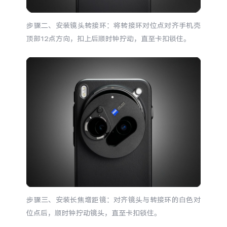
iQOO Neo11
iQOO 15
全部Y机型
对比Y机型
步骤二、安装镜头转接环：将转接环对位点对齐手机壳
vivo WATCH GT 2
vivo Vision
全部iQOO机型
对比iQOO机型
顶部12点方向，扣上后顺时钟拧动，直至卡扣锁住。
全部智能硬件
步骤三、安装长焦增距镜：对齐镜头与转接环的白色对
位点后，顺时钟拧动镜头，直至卡扣锁住。