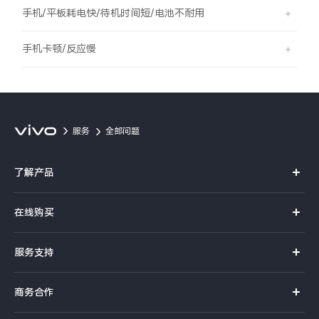
S60
S60 元气版
手机/平板耗电快/待机时间短/电池不耐用
Y600 Turbo
Y600 Pro
手机卡顿/反应慢
iQOO Neo11 至尊版 预约
iQOO Z11S 预约
vivo TWS 5 Pro
vivo Pad6 Pro
服务
全部问题
X300 Ultra
X300s
了解产品
S50 Pro mini
S50
X系列
在线购买
S系列
Y6
Y60
官方商城
服务支持
Y系列
选购手机
iQOO Z11i
iQOO 15T
真伪查询
iQOO手机
商务合作
选购配件
服务网点
vivo 头戴降噪耳机
vivo TWS 5e