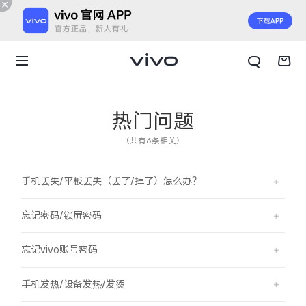
热门问题
（共有6条相关）
手机丢失/平板丢失（丢了/掉了）怎么办？
忘记密码/锁屏密码
忘记vivo账号密码
X300 E
X Fold6
手机发热/设备发热/发烫