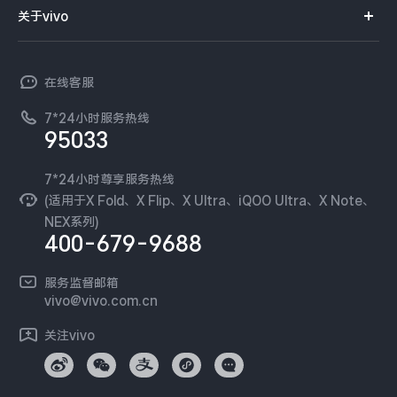
智能硬件
供应商协同平台
订单查询
关于vivo
查找手机
X300 Pro
X300
T系列
开放平台
官网APP下载
vivo 简介
常见问题
NEX系列
vivo 企业业务
S30 Pro mini
S30
在线客服
工作机会
服务政策
廉正合规
7*24小时服务热线
新闻资讯
Y500 Pro
Y500
95033
环保回收
国补营业执照
隐私中心
iQOO Z11
iQOO 15 Ultra
安全公告
7*24小时尊享服务热线
无线电发射设备销售备案
可持续发展
(适用于X Fold、X Flip、X Ultra、iQOO Ultra、X Note、
服务隐私政策
NEX系列)
iQOO Pad6 Pro
iQOO TWS 5e
vivo 蔡司影像
400-679-9688
Log还原LUTs下载
X Fold5
X200 Ultra
开发者社区
服务监督邮箱
vivo 办公套件
vivo@vivo.com.cn
S20 Pro
S20
全部X机型
对比X机型
蓝河操作系统
关注vivo
vivo 通信
Y50 5G
Y50m 5G
全部S机型
对比S机型
vivo 智能车载