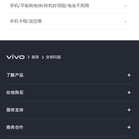
S60
S60 元气版
手机/平板耗电快/待机时间短/电池不耐用
Y600 Turbo
Y600 Pro
手机卡顿/反应慢
iQOO Z11i
iQOO 15T
vivo TWS 5 Pro
vivo Pad6 Pro
服务
全部问题
X300 Ultra
X300s
了解产品
S50 Pro mini
S50
X系列
在线购买
S系列
Y6
Y60
官方商城
服务支持
Y系列
选购手机
iQOO Z11
iQOO Z11x
真伪查询
iQOO手机
商务合作
选购配件
服务网点
vivo 头戴降噪耳机
vivo TWS 5e