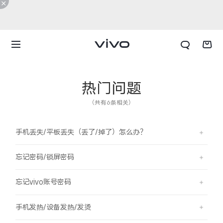
热门问题
（共有6条相关）
手机丢失/平板丢失（丢了/掉了）怎么办？
忘记密码/锁屏密码
忘记vivo账号密码
X300 E
X Fold6
手机发热/设备发热/发烫