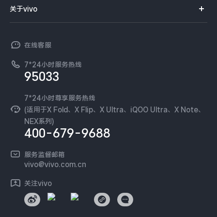
智能硬件
供应商协同平台
订单查询
关于vivo
查找手机
X300 Pro
X300
T系列
开放平台
官网APP下载
vivo 简介
常见问题
NEX系列
vivo 企业业务
S30 Pro mini
S30
在线客服
工作机会
服务政策
廉正合规
7*24小时服务热线
新闻资讯
Y500 Pro
Y500
95033
环保回收
国补营业执照
隐私中心
iQOO 15 Ultra
iQOO Z11 Turbo
安全公告
7*24小时尊享服务热线
无线电发射设备销售备案
可持续发展
(适用于X Fold、X Flip、X Ultra、iQOO Ultra、X Note、
服务隐私政策
NEX系列)
iQOO Pad6 Pro
iQOO TWS 5e
vivo 蔡司影像
400-679-9688
Log还原LUTs下载
X Fold5
X200 Ultra
开发者社区
服务监督邮箱
vivo 办公套件
vivo@vivo.com.cn
S20 Pro
S20
全部X机型
对比X机型
蓝河操作系统
关注vivo
vivo 通信
Y50 5G
Y50m 5G
全部S机型
对比S机型
vivo 智能车载