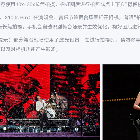
推荐使用
10x-30x
长焦拍摄，构好图后进行拍照或点击下方
“
摄像
、X100s Pro
：在演唱会、音乐节等舞台场景打开相机，普通
“
x
长焦拍摄，手机会自动识别舞台场景并生效优化，构好图后进
馨提示：部分舞台现场使用了激光设备，在进行拍摄时，请勿将
坏以及对相机功能产生影响。