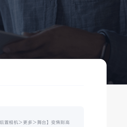
后置相机
＞
更多
＞
舞台】变焦到高