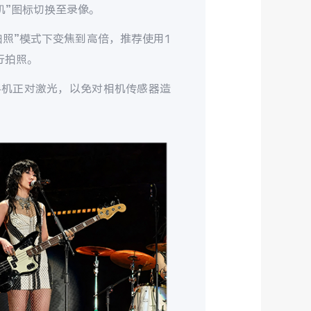
机
”
图标切换至录像。
拍照
”
模式下变焦到高倍，推荐使用
1
行拍照。
手机正对激光，以免对相机传感器造