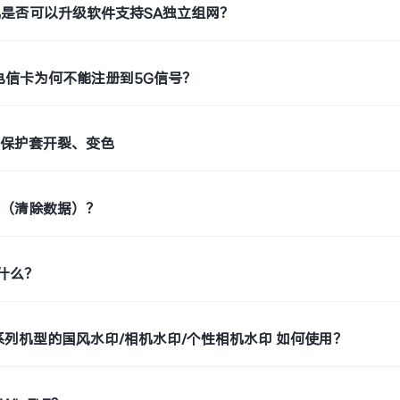
机是否可以升级软件支持SA独立组网？
电信卡为何不能注册到5G信号？
止保护套开裂、变色
置（清除数据）？
是什么？
o9系列机型的国风水印/相机水印/个性相机水印 如何使用？