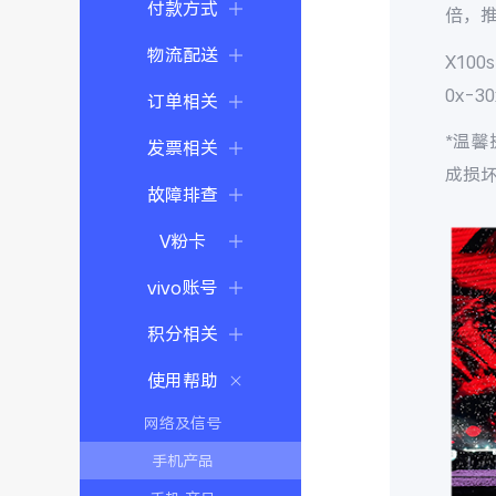
付款方式
倍，
物流配送
X100s
0x-30
订单相关
*温
发票相关
成损
故障排查
V粉卡
vivo账号
积分相关
使用帮助
网络及信号
手机产品