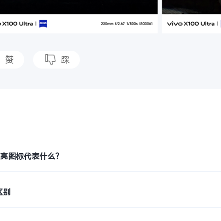
赞
踩
题
月亮图标代表什么？
区别