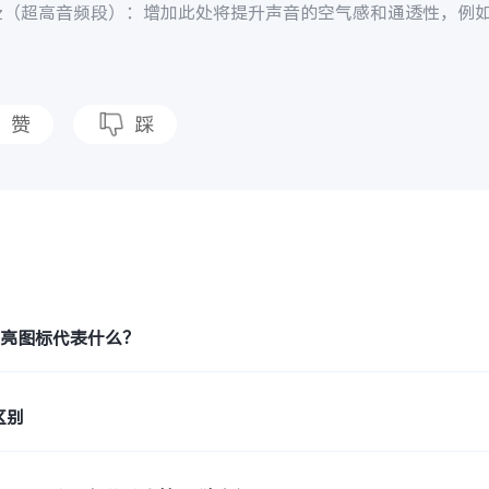
z
（超高音频段）：增加此处将提升声音的空气感和通透性，例
赞
踩
题
月亮图标代表什么？
区别