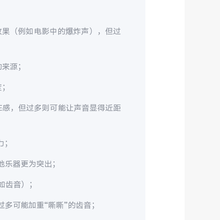
效果（例如电影中的爆炸声），但过
的来源；
度；
在感，但过多则可能让声音显得近距
力；
他乐器更为突出；
如齿音）；
多可能加重“嘶嘶”的齿音；