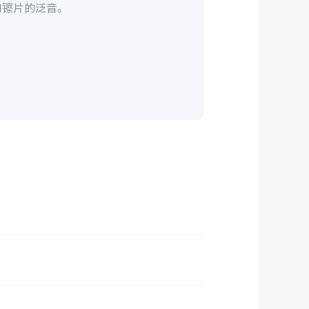
如镲片的泛音。