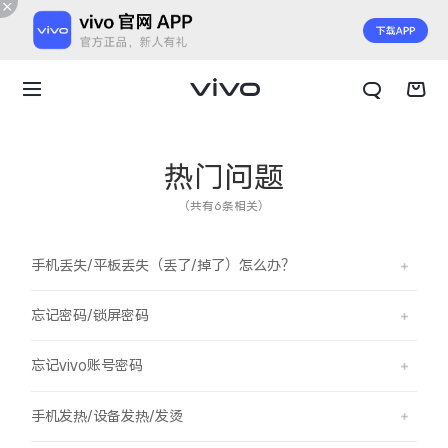
热门问题
（共有6条相关）
手机丢失/平板丢失（丢了/掉了）怎么办？
忘记密码/锁屏密码
忘记vivo账号密码
X300 E
X Fold6
手机发热/设备发热/发烫