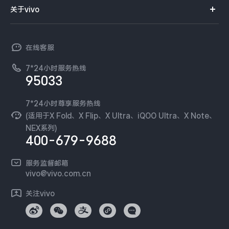
智能硬件
供应商协同平台
订单查询
关于vivo
查找手机
X300 Pro
X300
T系列
开放平台
官网APP下载
vivo 简介
常见问题
NEX系列
vivo 企业业务
S30 Pro mini
S30
在线客服
工作机会
服务政策
廉正合规
7*24小时服务热线
新闻资讯
Y500 Pro
Y500
95033
环保回收
国补营业执照
隐私中心
iQOO 15 Ultra
iQOO Z11 Turbo
安全公告
7*24小时尊享服务热线
无线电发射设备销售备案
可持续发展
(适用于X Fold、X Flip、X Ultra、iQOO Ultra、X Note、
服务隐私政策
NEX系列)
iQOO Pad6 Pro
iQOO TWS 5e
vivo 蔡司影像
400-679-9688
Log还原LUTs下载
X Fold5
X200 Ultra
开发者社区
服务监督邮箱
vivo 办公套件
vivo@vivo.com.cn
S20 Pro
S20
全部X机型
对比X机型
蓝河操作系统
关注vivo
vivo 通信
Y50 5G
Y50m 5G
全部S机型
对比S机型
vivo 智能车载