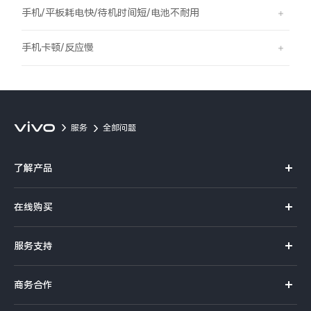
S60
S60 元气版
手机/平板耗电快/待机时间短/电池不耐用
Y600 Turbo
Y600 Pro
手机卡顿/反应慢
iQOO Z11i
iQOO 15T
vivo TWS 5 Pro
vivo Pad6 Pro
服务
全部问题
X300 Ultra
X300s
了解产品
S50 Pro mini
S50
X系列
在线购买
S系列
Y6
Y60
官方商城
服务支持
Y系列
选购手机
iQOO Z11
iQOO Z11x
真伪查询
iQOO手机
商务合作
选购配件
服务网点
vivo 头戴降噪耳机
vivo TWS 5e