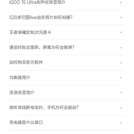
iQOO 15 UltraAI声纹突显简介
S20多巴胺live动态照片如何拍摄？
王者荣耀定制次元透卡
通话时贴近面部，屏幕为何会熄屏？
如何购买官方配件
均衡器简介
语音突显简介
接听或挂断电话时，手机为何会振动？
充电器是什么接口