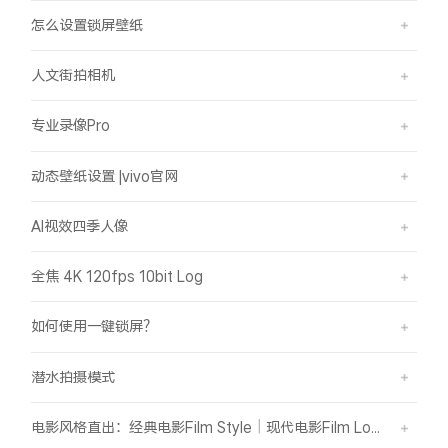
怎么设置锁屏壁纸
人文街拍相机
专业录像Pro
动态壁纸设置 |vivo官网
AI视效四季人像
全焦 4K 120fps 10bit Log
如何使用一键锁屏？
潜水拍摄模式
电影风格直出：经典电影Film Style｜现代电影Film Look