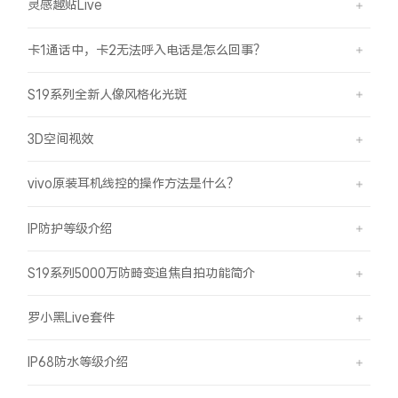
灵感趣贴Live
卡1通话中，卡2无法呼入电话是怎么回事？
S19系列全新人像风格化光斑
3D空间视效
vivo原装耳机线控的操作方法是什么？
IP防护等级介绍
S19系列5000万防畸变追焦自拍功能简介
罗小黑Live套件
IP68防水等级介绍