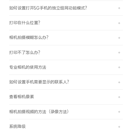
iQOO Neo11
iQOO 15
全部Y机型
对比Y机型
如何设置打开5G手机的独立组网功能模式？
vivo WATCH GT 2
vivo Vision
全部iQOO机型
对比iQOO机型
打印在什么位置？
全部智能硬件
相机拍摄模糊怎么办？
打印不了怎么办？
专业相机的使用方法
如何设置手机需要显示的联系人？
查看相机像素
相机拍摄视频的方法（录像方法）
系统降级