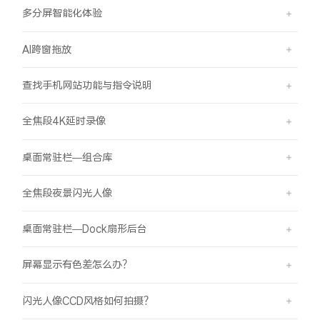
多分屏智能化体验
AI跨窗拖放
查找手机网站功能与指令说明
全焦段4K延时录像
桌面常驻栏—组合库
全焦段夜景闪光人像
桌面常驻栏—Dock扇形后台
屏幕显示有色差怎么办？
闪光人像CCD风格如何拍摄？