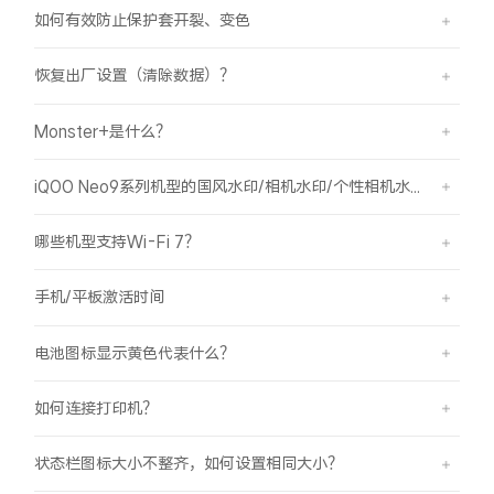
S60
S60 元气版
如何有效防止保护套开裂、变色
Y600 Turbo
Y600 Pro
恢复出厂设置（清除数据）？
Monster+是什么？
iQOO Z11i
iQOO 15T
iQOO Neo9系列机型的国风水印/相机水印/个性相机水印 如何使用？
vivo TWS 5 Pro
vivo Pad6 Pro
X300 Ultra
X300s
哪些机型支持Wi-Fi 7？
手机/平板激活时间
S50 Pro mini
S50
电池图标显示黄色代表什么？
Y6
Y60
如何连接打印机？
iQOO Z11
iQOO Z11x
状态栏图标大小不整齐，如何设置相同大小？
vivo 头戴降噪耳机
vivo TWS 5e