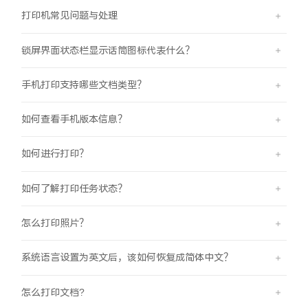
打印机常见问题与处理
X300 Pro
X300
锁屏界面状态栏显示话筒图标代表什么？
S30 Pro mini
S30
手机打印支持哪些文档类型？
Y500 Pro
Y500
如何查看手机版本信息？
iQOO 15 Ultra
iQOO Z11 Turbo
如何进行打印？
iQOO Pad6 Pro
iQOO TWS 5e
如何了解打印任务状态？
X Fold5
X200 Ultra
怎么打印照片？
S20 Pro
S20
全部X机型
对比X机型
系统语言设置为英文后，该如何恢复成简体中文？
Y50 5G
Y50m 5G
全部S机型
对比S机型
怎么打印文档?