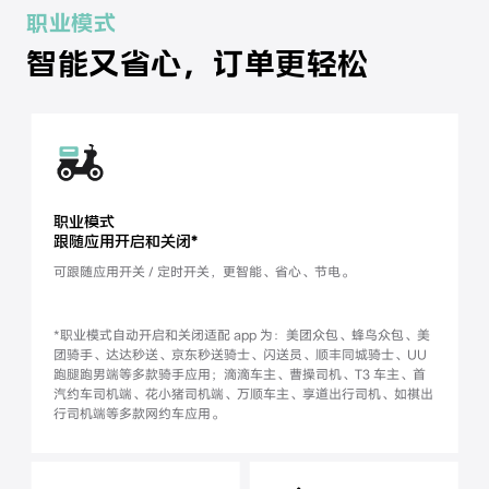
职业模式
智能又省心，订单更轻松
职业模式
跟随应用开启和关闭*
可跟随应用开关 / 定时开关，
更智能、省心、节电。
9
*职业模式自动开启和关闭适配 app 为：美团众包、蜂鸟众包、美
团骑手、达达秒送、京东秒送骑士、闪送员、顺丰同城骑士、UU
跑腿跑男端等多款骑手应用；滴滴车主、曹操司机、T3 车主、首
汽约车司机端、花小猪司机端、万顺车主、享道出行司机、如祺出
行司机端等多款网约车应用。