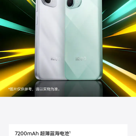
S60
S60 元气版
Y600 Turbo
Y600 Pro
iQOO Z11i
iQOO 15T
vivo TWS 5 Pro
vivo Pad6 Pro
X300 Ultra
X300s
S50 Pro mini
S50
Y6
Y60
iQOO Z11
iQOO Z11x
7200mAh 超薄蓝海电池
vivo 头戴降噪耳机
vivo TWS 5e