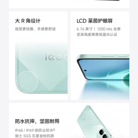
iQOO Neo11
iQOO 15
全部Y机型
对比Y机型
大 R 角设计
LCD 莱茵护眼屏
vivo WATCH GT 2
vivo Vision
全部iQOO机型
对比iQOO机型
视觉更优雅，手感更舒适
6.76 英寸｜ 1200 nits 全屏
至高亮度
莱茵低蓝光认证
全部智能硬件
防水抗摔，坚固耐用
8
IP68 / IP69 级防尘防水
瑞士 SGS 五星金标抗跌