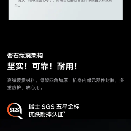
“清灰”指令给蓝心
小V ，即可自动播放音频排除残留水珠或
灰
尘。
磐石缓震架构
坚实！可靠！耐用！
高弹缓震材料，骨架四角加厚，机身内部元器件封胶，
多
重防护，放心用。
瑞士 SGS 五星金标
抗跌耐摔认证