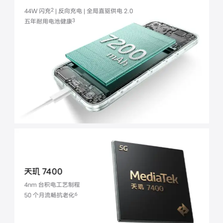
2
44W 闪充
| 反向充电 | 全局直驱供电 2.0
X300 Pro
X300
3
五年耐用电池健康
S30 Pro mini
S30
Y500 Pro
Y500
iQOO 15 Ultra
iQOO Z11 Turbo
1
iQOO Pad6 Pro
iQOO TWS 5e
X Fold5
X200 Ultra
天玑 7400
S20 Pro
S20
全部X机型
对比X机型
4nm 台积电工艺制程
6
50 个月流畅
抗老化
Y50 5G
Y50m 5G
全部S机型
对比S机型