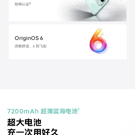
9
耐摔认证
OriginOS 6
流畅舒适，6 到飞起
1
7200mAh 超薄蓝海电池
超大电池
充一次用好久