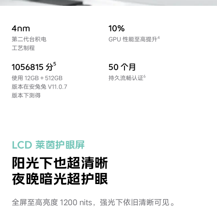
4nm
10%
第二代台积电
GPU 性能至高提升
工艺制程
50 个月
1056815 分
持久流畅认证
使用 12GB + 512GB
版本在
安兔兔 V11.0.7
版本下测得
LCD 莱茵护眼屏
阳光下也超清晰
夜晚暗光超护眼
全屏至高亮度 1200 nits，强光下依旧清晰可见。