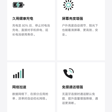
久用健康充电
屏幕亮度增强
充电至 80% 后，停止对电池
户外亮度自动调节，阳光下
充电，
直接对手机供电，延
也能看清屏
幕，更高效、安
长电池使用寿命。
全。
网络加速
免提通话增强
数据网络下，在部分应用抢
无蓝牙连接时通话默认免
单、派单时
自动优化网络。
提，提升音量增
强降噪，通
话更清晰。