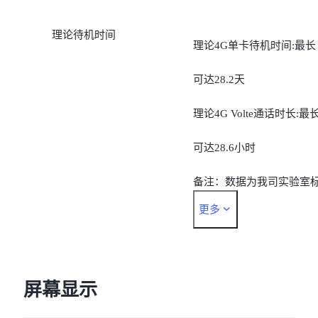
理论待机时间
理论4G单卡待机时间:最长
可达28.2天
理论4G Volte通话时长:最
可达28.6小时
备注：数据为我司实验室
更多
准环境下的测试结果，实
待机时间，视当地的实际
络情况和使用习惯而有所
屏幕显示