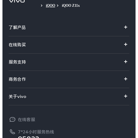
iQOO
iQOO Z11x
了解产品
X系列
在线购买
S系列
官方商城
服务支持
Y系列
选购手机
真伪查询
iQOO手机
商务合作
选购配件
服务网点
智能硬件
供应商协同平台
订单查询
关于vivo
查找手机
T系列
开放平台
官网APP下载
vivo 简介
常见问题
NEX系列
vivo 企业业务
在线客服
工作机会
服务政策
廉正合规
7*24小时服务热线
新闻资讯