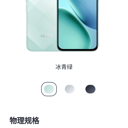
S60
S60 元气版
Y600 Turbo
Y600 Pro
iQOO Z11i
iQOO 15T
vivo TWS 5 Pro
vivo Pad6 Pro
X300 Ultra
X300s
冰青绿
S50 Pro mini
S50
Y6
Y60
iQOO Z11
iQOO Z11x
物理规格
vivo 头戴降噪耳机
vivo TWS 5e