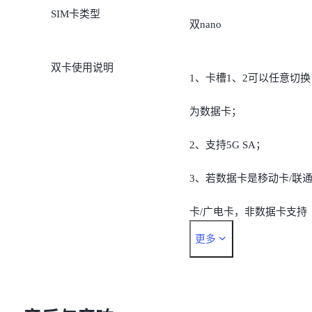
SIM卡类型
B1/B3/B5/B8/B28A
双nano
5G：
双卡使用说明
1、卡槽1、2可以任意切换
n1/n3/n5/n8/n28A/n38/n40/
为数据卡；
41/n77/n78
2、支持5G SA；
注：实时网络功能可用性
3、若数据卡是移动卡/联
决于运营商网络可用性、
卡/广电卡，非数据卡支持
建部署以及手机软件版本
更多
“移动5G/4G/2G、联通
5G/4G/3G/2G、广电