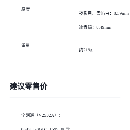
iQOO Neo11
iQOO 15
全部Y机型
对比Y机型
厚度
夜影黑、雪屿白：8.39mm
vivo WATCH GT 2
vivo Vision
全部iQOO机型
对比iQOO机型
冰青绿：8.49mm
全部智能硬件
重量
约219g
建议零售价
全网通（V2532A）：
8GB+128GB：1699. 00元