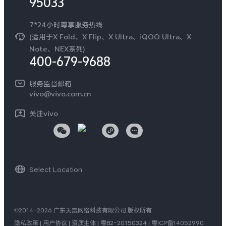
95033
环保回收
国补营业执照
隐私中心
安全公告
7*24小时尊享服务热线
无线电发射设备销售备案
可持续发展
(适用于X Fold、X Flip、X Ultra、iQOO Ultra、X
服务隐私政策
Note、NEX系列)
vivo 蔡司影像
400-679-9688
Log还原LUTs下载
开发者社区
服务监督邮箱
vivo 办公套件
vivo@vivo.com.cn
蓝河操作系统
关注vivo
vivo 通信
vivo 智能车载
Select Location
©2014-2026 广东天宸网络科技有限公司 版权所有
隐私政策
|
用户协议
|
资质主体
|
粤B2-20150324
|
粤ICP备14052990