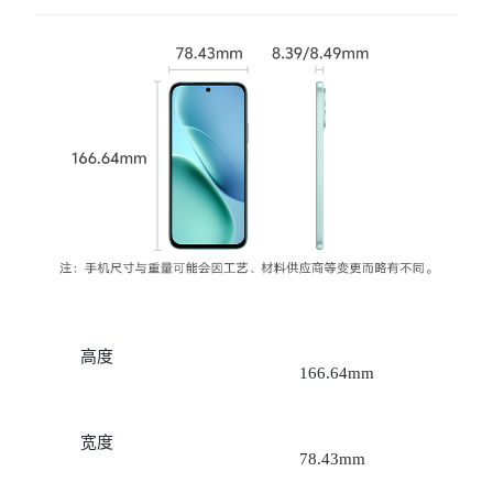
X300 Pro
X300
S30 Pro mini
S30
Y500 Pro
Y500
iQOO 15 Ultra
iQOO Z11 Turbo
iQOO Pad6 Pro
iQOO TWS 5e
X Fold5
X200 Ultra
高度
166.64mm
S20 Pro
S20
全部X机型
对比X机型
宽度
Y50 5G
Y50m 5G
全部S机型
对比S机型
78.43mm