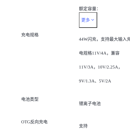
额定容量：
更多
7060mAh（3.92V）
充电规格
额定能量：27.68Wh
44W闪充，支持最大输入
电规格11V/4A，兼容
11V/3A，10V/2.25A，
9V/1.3A、5V/2A
电池类型
锂离子电池
OTG反向充电
支持