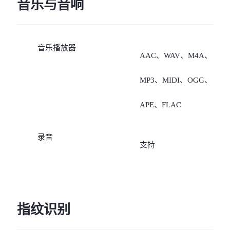
5G/4G、电信5G/4G”；
音乐与音响
4、若数据卡是电信卡，非
音乐播放器
数据卡支持“移动
AAC、WAV、M4A、
5G/4G/2G、联通
MP3、MIDI、OGG、
5G/4G/3G/2G、广电
APE、FLAC
5G/4G、电信5G/4G（需要
录音
支持
开通VoLTE业务，未开通
VoLTE业务时，无法注册
络）”。
指纹识别