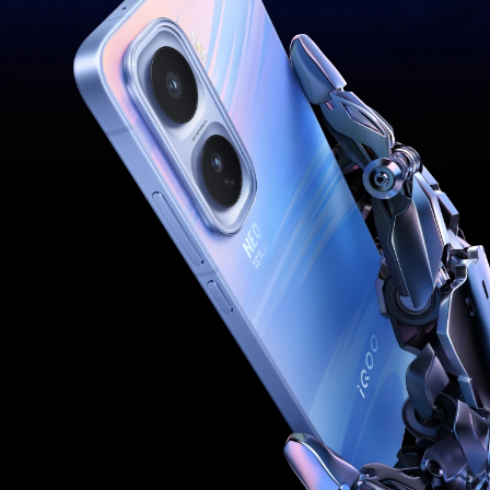
S60
S60 元气版
Y600 Turbo
Y600 Pro
iQOO Z11i
iQOO 15T
vivo TWS 5 Pro
vivo Pad6 Pro
X300 Ultra
X300s
S50 Pro mini
S50
Y6
Y60
iQOO Z11
iQOO Z11x
vivo 头戴降噪耳机
vivo TWS 5e