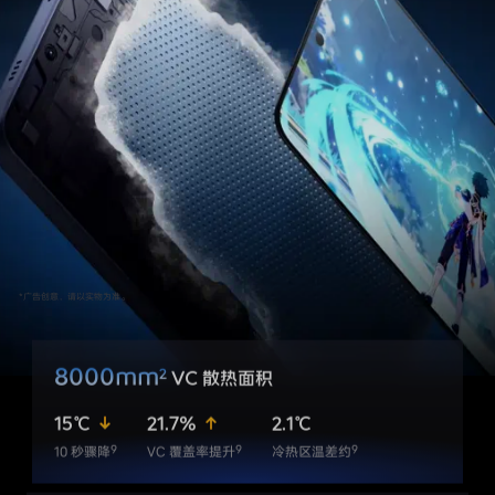
*广告创意，请以实物为准。
8000mm
2
VC 散热面积
15℃
21.7%
2.1℃
9
9
9
10 秒骤降
VC 覆盖率提升
冷热区温差约