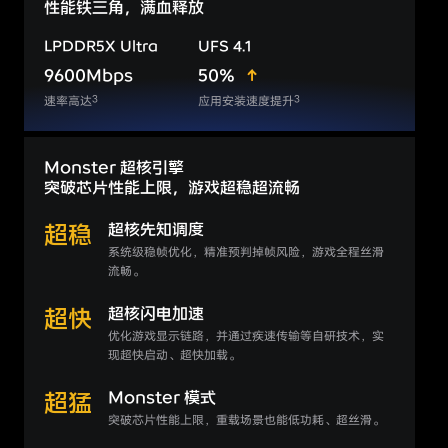
性能铁三角，满血释放
LPDDR5X Ultra
UFS 4.1
9600Mbps
50%
3
3
速率高达
应用安装速度提升
Monster 超核引擎
突破芯片性能上限，游戏超稳超流畅
超稳
超核先知调度
系统级稳帧优化，精准预判掉帧风险，游戏全程丝滑
流畅。
超快
超核闪电加速
优化游戏显示链路，并通过疾速传输等自研技术，实
现超快启动、超快加载。
超猛
Monster 模式
突破芯片性能上限，重载场景也能低功耗、超丝滑。