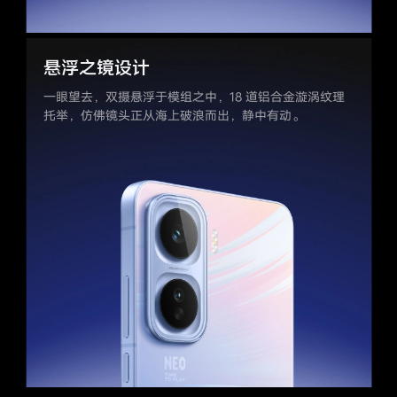
悬浮之镜设计
一眼望去，双摄悬浮于模组之中，
18 道铝合金漩涡纹理
托举，仿佛镜头
正从海上破浪而出，静中有动。