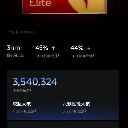
3nm
45%
44%
台积电工艺
2
2
CPU 性能提升
CPU 功耗降低
3,540,324
1
安兔兔跑分
双超大核
六颗性能大核
2
2
4.32GHz 主频
3.53GHz 主频