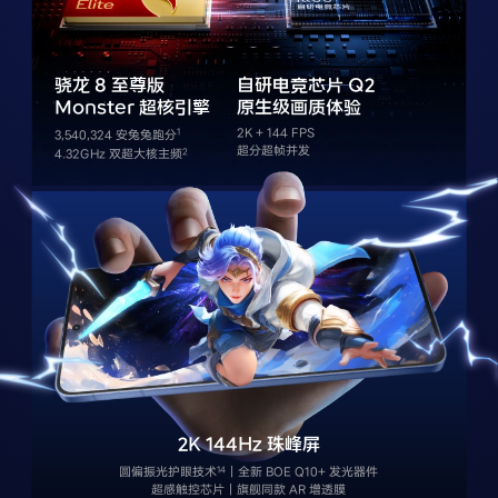
iQOO Neo11
iQOO 15
全部Y机型
对比Y机型
vivo WATCH GT 2
vivo Vision
全部iQOO机型
对比iQOO机型
骁龙 8 至尊版
自研电竞芯片 Q2
Monster 超核引擎
原生级画质体验
2K + 144 FPS
3,540,324 安兔兔跑分
全部智能硬件
超分超帧并发
4.32GHz 双超大核主频
2K 144Hz 珠峰屏
圆偏振光护眼技术
｜全新 BOE Q10+ 发光器件
超感触控芯片｜旗舰同款 AR 增透膜