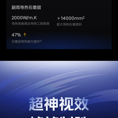
超高导热石墨层
2000W/m.K
2
＞14000mm
导热系数接近导热工程极限
超大导热石墨面积
47%
9
石墨层导热能力提升
*游戏画面为广告创意，仅供参考，请以实际体验为准。