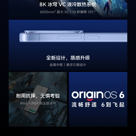
8K 冰穹 VC 液冷散热系统
8000mm² 超大 VC｜10 秒骤降 15℃
全新设计，质感升级
金属中框｜悬浮之镜设计
耐用抗摔，无惧考验
IP68 + IP69 防尘防水