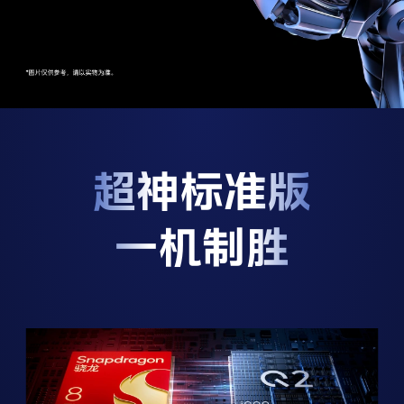
X300 Pro
X300
S30 Pro mini
S30
Y500 Pro
Y500
超神标准版
iQOO 15 Ultra
iQOO Z11 Turbo
一机制胜
iQOO Pad6 Pro
iQOO TWS 5e
X Fold5
X200 Ultra
S20 Pro
S20
全部X机型
对比X机型
Y50 5G
Y50m 5G
全部S机型
对比S机型