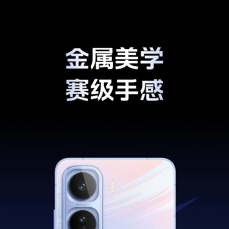
金属美学
赛级手感
9