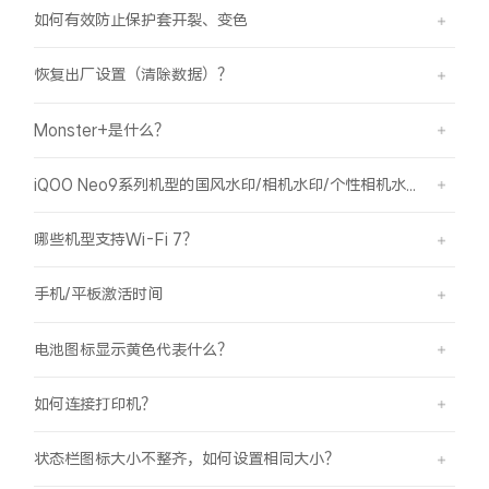
S60
S60 元气版
如何有效防止保护套开裂、变色
Y600 Turbo
Y600 Pro
恢复出厂设置（清除数据）？
Monster+是什么？
iQOO Z11i
iQOO 15T
iQOO Neo9系列机型的国风水印/相机水印/个性相机水印 如何使用？
vivo TWS 5 Pro
vivo Pad6 Pro
X300 Ultra
X300s
哪些机型支持Wi-Fi 7？
手机/平板激活时间
S50 Pro mini
S50
电池图标显示黄色代表什么？
Y6
Y60
如何连接打印机？
iQOO Z11
iQOO Z11x
状态栏图标大小不整齐，如何设置相同大小？
vivo 头戴降噪耳机
vivo TWS 5e