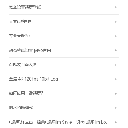
怎么设置锁屏壁纸
人文街拍相机
专业录像Pro
动态壁纸设置 |vivo官网
AI视效四季人像
全焦 4K 120fps 10bit Log
如何使用一键锁屏？
潜水拍摄模式
电影风格直出：经典电影Film Style｜现代电影Film Look