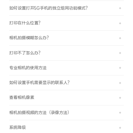
iQOO Neo11
iQOO 15
全部Y机型
对比Y机型
如何设置打开5G手机的独立组网功能模式？
vivo WATCH GT 2
vivo Vision
全部iQOO机型
对比iQOO机型
打印在什么位置？
全部智能硬件
相机拍摄模糊怎么办？
打印不了怎么办？
专业相机的使用方法
如何设置手机需要显示的联系人？
查看相机像素
相机拍摄视频的方法（录像方法）
系统降级