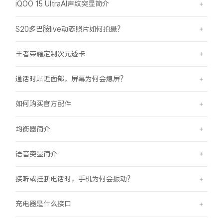
iQOO 15 UltraAI声纹突显简介
S20多巴胺live动态照片如何拍摄？
王者荣耀定制次元透卡
通话时贴近面部，屏幕为何会熄屏？
如何购买官方配件
均衡器简介
语音突显简介
接听或挂断电话时，手机为何会振动？
充电器是什么接口