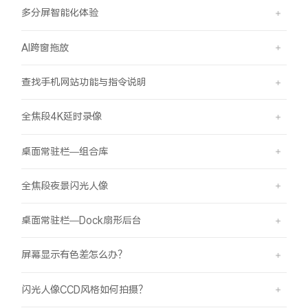
多分屏智能化体验
AI跨窗拖放
查找手机网站功能与指令说明
全焦段4K延时录像
桌面常驻栏—组合库
全焦段夜景闪光人像
桌面常驻栏—Dock扇形后台
屏幕显示有色差怎么办？
闪光人像CCD风格如何拍摄？