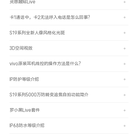
灵感趣贴Live
卡1通话中，卡2无法呼入电话是怎么回事？
S19系列全新人像风格化光斑
3D空间视效
vivo原装耳机线控的操作方法是什么？
IP防护等级介绍
S19系列5000万防畸变追焦自拍功能简介
罗小黑Live套件
IP68防水等级介绍