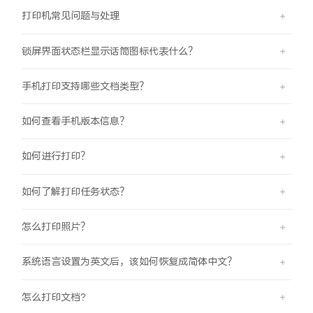
打印机常见问题与处理
X300 Pro
X300
锁屏界面状态栏显示话筒图标代表什么？
S30 Pro mini
S30
手机打印支持哪些文档类型？
Y500 Pro
Y500
如何查看手机版本信息？
iQOO 15 Ultra
iQOO Z11 Turbo
如何进行打印？
iQOO Pad6 Pro
iQOO TWS 5e
如何了解打印任务状态？
X Fold5
X200 Ultra
怎么打印照片？
S20 Pro
S20
全部X机型
对比X机型
系统语言设置为英文后，该如何恢复成简体中文？
Y50 5G
Y50m 5G
全部S机型
对比S机型
怎么打印文档?