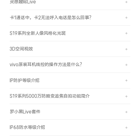
灵感趣贴Live
卡1通话中，卡2无法呼入电话是怎么回事？
S19系列全新人像风格化光斑
3D空间视效
vivo原装耳机线控的操作方法是什么？
IP防护等级介绍
S19系列5000万防畸变追焦自拍功能简介
罗小黑Live套件
IP68防水等级介绍