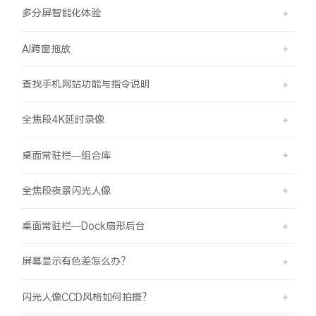
多分屏智能化体验
AI跨窗拖放
查找手机网站功能与指令说明
全焦段4K延时录像
桌面常驻栏—组合库
全焦段夜景闪光人像
桌面常驻栏—Dock扇形后台
屏幕显示有色差怎么办？
闪光人像CCD风格如何拍摄？