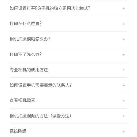
iQOO Neo11
iQOO 15
全部Y机型
对比Y机型
如何设置打开5G手机的独立组网功能模式？
vivo WATCH GT 2
vivo Vision
全部iQOO机型
对比iQOO机型
打印在什么位置？
全部智能硬件
相机拍摄模糊怎么办？
打印不了怎么办？
专业相机的使用方法
如何设置手机需要显示的联系人？
查看相机像素
相机拍摄视频的方法（录像方法）
系统降级