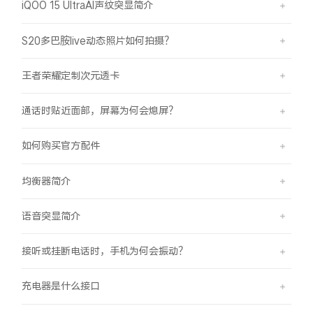
iQOO 15 UltraAI声纹突显简介
S20多巴胺live动态照片如何拍摄？
王者荣耀定制次元透卡
通话时贴近面部，屏幕为何会熄屏？
如何购买官方配件
均衡器简介
语音突显简介
接听或挂断电话时，手机为何会振动？
充电器是什么接口