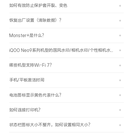
S60
S60 元气版
如何有效防止保护套开裂、变色
Y600 Turbo
Y600 Pro
恢复出厂设置（清除数据）？
Monster+是什么？
iQOO Z11i
iQOO 15T
iQOO Neo9系列机型的国风水印/相机水印/个性相机水印 如何使用？
vivo TWS 5 Pro
vivo Pad6 Pro
X300 Ultra
X300s
哪些机型支持Wi-Fi 7？
手机/平板激活时间
S50 Pro mini
S50
电池图标显示黄色代表什么？
Y6
Y60
如何连接打印机？
iQOO Z11
iQOO Z11x
状态栏图标大小不整齐，如何设置相同大小？
vivo 头戴降噪耳机
vivo TWS 5e