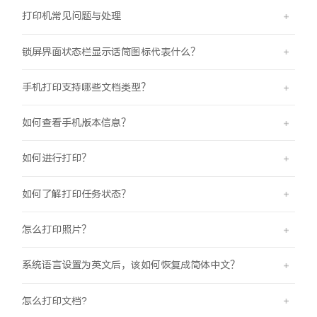
打印机常见问题与处理
X300 Pro
X300
锁屏界面状态栏显示话筒图标代表什么？
S30 Pro mini
S30
手机打印支持哪些文档类型？
Y500 Pro
Y500
如何查看手机版本信息？
iQOO 15 Ultra
iQOO Z11 Turbo
如何进行打印？
iQOO Pad6 Pro
iQOO TWS 5e
如何了解打印任务状态？
X Fold5
X200 Ultra
怎么打印照片？
S20 Pro
S20
全部X机型
对比X机型
系统语言设置为英文后，该如何恢复成简体中文？
Y50 5G
Y50m 5G
全部S机型
对比S机型
怎么打印文档?