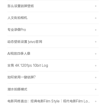
怎么设置锁屏壁纸
人文街拍相机
专业录像Pro
动态壁纸设置 |vivo官网
AI视效四季人像
全焦 4K 120fps 10bit Log
如何使用一键锁屏？
潜水拍摄模式
电影风格直出：经典电影Film Style｜现代电影Film Look