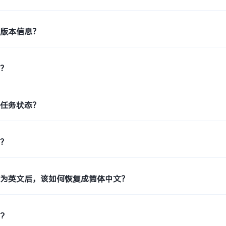
机版本信息？
印？
印任务状态？
片？
置为英文后，该如何恢复成简体中文？
?