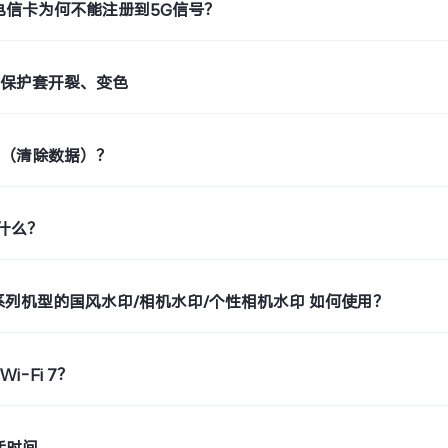
电信卡为何不能注册到5G信号？
止保护套开裂、变色
置（清除数据）？
是什么？
o9系列机型的国风水印/相机水印/个性相机水印 如何使用？
i-Fi 7？
活时间