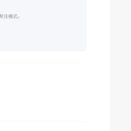
。
/专注模式。