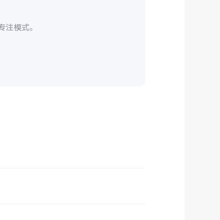
。
/专注模式。