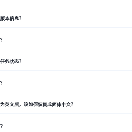
机版本信息？
印？
印任务状态？
片？
置为英文后，该如何恢复成简体中文？
?