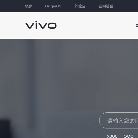
品牌
OriginOS
体验店
官网社区
大家都在搜
X300
iQOO