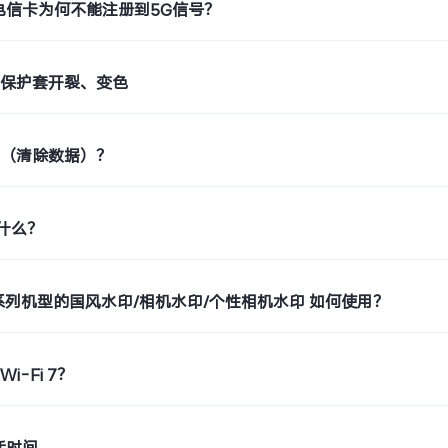
电信卡为何不能注册到5G信号？
止保护套开裂、变色
置（清除数据）？
是什么？
o9系列机型的国风水印/相机水印/个性相机水印 如何使用？
i-Fi 7？
活时间