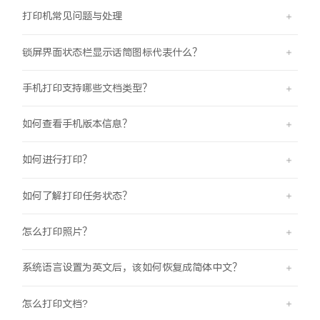
打印机常见问题与处理
X300 Pro
X300
锁屏界面状态栏显示话筒图标代表什么？
S30 Pro mini
S30
手机打印支持哪些文档类型？
Y500 Pro
Y500
如何查看手机版本信息？
iQOO Z11
iQOO 15 Ultra
如何进行打印？
iQOO Pad6 Pro
iQOO TWS 5e
如何了解打印任务状态？
X Fold5
X200 Ultra
怎么打印照片？
S20 Pro
S20
全部X机型
对比X机型
系统语言设置为英文后，该如何恢复成简体中文？
Y50 5G
Y50m 5G
全部S机型
对比S机型
怎么打印文档?