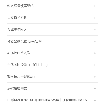
怎么设置锁屏壁纸
人文街拍相机
专业录像Pro
动态壁纸设置 |vivo官网
AI视效四季人像
全焦 4K 120fps 10bit Log
如何使用一键锁屏？
潜水拍摄模式
电影风格直出：经典电影Film Style｜现代电影Film Look