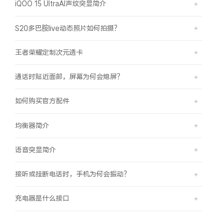
iQOO 15 UltraAI声纹突显简介
S20多巴胺live动态照片如何拍摄？
王者荣耀定制次元透卡
通话时贴近面部，屏幕为何会熄屏？
如何购买官方配件
均衡器简介
语音突显简介
接听或挂断电话时，手机为何会振动？
充电器是什么接口