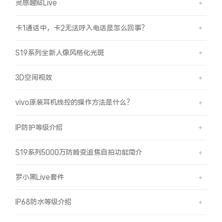
灵感趣贴Live
卡1通话中，卡2无法呼入电话是怎么回事？
S19系列全新人像风格化光斑
3D空间视效
vivo原装耳机线控的操作方法是什么？
IP防护等级介绍
S19系列5000万防畸变追焦自拍功能简介
罗小黑Live套件
IP68防水等级介绍