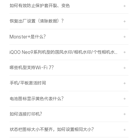
S60
S60 元气版
如何有效防止保护套开裂、变色
Y600 Turbo
Y600 Pro
恢复出厂设置（清除数据）？
Monster+是什么？
iQOO Neo11 至尊版 预约
iQOO Z11S 预约
iQOO Neo9系列机型的国风水印/相机水印/个性相机水印 如何使用？
vivo TWS 5 Pro
vivo Pad6 Pro
X300 Ultra
X300s
哪些机型支持Wi-Fi 7？
手机/平板激活时间
S50 Pro mini
S50
电池图标显示黄色代表什么？
Y6
Y60
如何连接打印机？
iQOO Z11i
iQOO 15T
状态栏图标大小不整齐，如何设置相同大小？
vivo 头戴降噪耳机
vivo TWS 5e