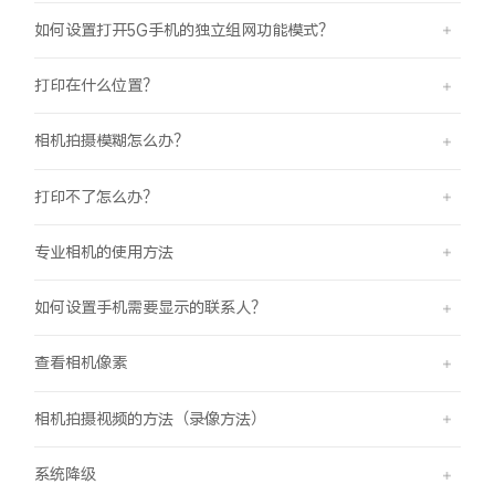
iQOO Z11 Turbo
iQOO Neo11
全部Y机型
对比Y机型
如何设置打开5G手机的独立组网功能模式？
vivo WATCH GT 2
vivo Vision
全部iQOO机型
对比iQOO机型
打印在什么位置？
全部智能硬件
相机拍摄模糊怎么办？
打印不了怎么办？
专业相机的使用方法
如何设置手机需要显示的联系人？
查看相机像素
相机拍摄视频的方法（录像方法）
系统降级