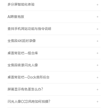
多分屏智能化体验
AI跨窗拖放
查找手机网站功能与指令说明
全焦段4K延时录像
桌面常驻栏—组合库
全焦段夜景闪光人像
桌面常驻栏—Dock扇形后台
屏幕显示有色差怎么办？
闪光人像CCD风格如何拍摄？