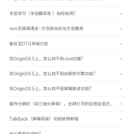
手语学习（手语翻译官 ）如何使用？
vivo无障碍通话-方言自由说与方言播报
备份至OTG存储介绍
在OriginOS 5上，怎么找不到Jovi扫描？
在OriginOS 5上，怎么找不到AI服务引擎功能？
在OriginOS 5上，怎么找不到屏幕朗读功能？
操作分屏时（如三指分屏等），全屏打开的应用会显示在屏幕顶部，之前是分半屏
TalkBack（屏幕阅读）功能使用教程
什么是安全守护？