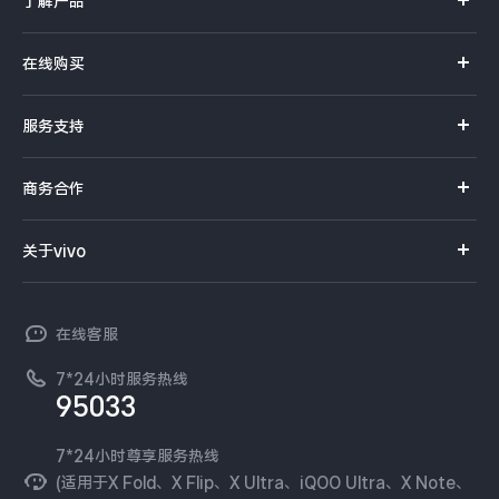
了解产品
X系列
在线购买
S系列
官方商城
服务支持
Y系列
选购手机
真伪查询
iQOO手机
商务合作
选购配件
服务网点
智能硬件
供应商协同平台
订单查询
关于vivo
查找手机
T系列
开放平台
官网APP下载
vivo 简介
常见问题
NEX系列
vivo 企业业务
在线客服
工作机会
服务政策
廉正合规
7*24小时服务热线
新闻资讯
95033
环保回收
国补营业执照
隐私中心
安全公告
7*24小时尊享服务热线
无线电发射设备销售备案
可持续发展
(适用于X Fold、X Flip、X Ultra、iQOO Ultra、X Note、
服务隐私政策