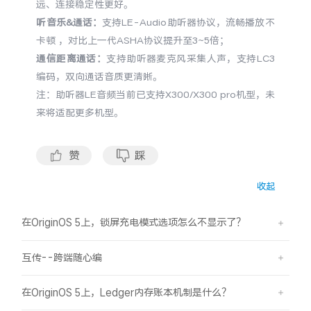
远、连接稳定性更好。
听音乐&通话：
支持LE-Audio助听器协议，流畅播放不
X300 Pro
X300
卡顿 ，对比上一代ASHA协议提升至3~5倍；
通信距离通话：
支持助听器麦克风采集人声，支持LC3
S30 Pro mini
S30
编码，双向通话音质更清晰。
注：助听器LE音频当前已支持X300/X300 pro机型，未
Y500 Pro
Y500
来将适配更多机型。
iQOO 15 Ultra
iQOO Z11 Turbo
赞
踩
iQOO Pad6 Pro
iQOO TWS 5e
收起
X Fold5
X200 Ultra
在OriginOS 5上，锁屏充电模式选项怎么不显示了？
S20 Pro
S20
全部X机型
对比X机型
互传--跨端随心编
Y50 5G
Y50m 5G
全部S机型
对比S机型
在OriginOS 5上，Ledger内存账本机制是什么？