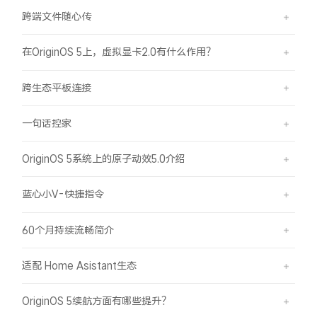
iQOO Neo11
iQOO 15
全部Y机型
对比Y机型
跨端文件随心传
vivo WATCH GT 2
vivo Vision
全部iQOO机型
对比iQOO机型
在OriginOS 5上，虚拟显卡2.0有什么作用？
全部智能硬件
跨生态平板连接
一句话控家
OriginOS 5系统上的原子动效5.0介绍
蓝心小V-快捷指令
60个月持续流畅简介
适配 Home Asistant生态
OriginOS 5续航方面有哪些提升？