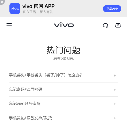
热门问题
（共有6条相关）
手机丢失/平板丢失（丢了/掉了）怎么办？
忘记密码/锁屏密码
忘记vivo账号密码
X300 E
X Fold6
手机发热/设备发热/发烫