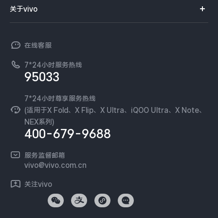
智能硬件
供应商协同平台
订单查询
关于vivo
查找手机
X300 Pro
X300
T系列
开放平台
官网APP下载
vivo 简介
常见问题
NEX系列
vivo 企业业务
S30 Pro mini
S30
在线客服
工作机会
服务政策
廉正合规
7*24小时服务热线
新闻资讯
Y500 Pro
Y500
95033
环保回收
国补营业执照
隐私中心
iQOO 15 Ultra
iQOO Z11 Turbo
安全公告
7*24小时尊享服务热线
无线电发射设备销售备案
可持续发展
(适用于X Fold、X Flip、X Ultra、iQOO Ultra、X Note、
服务隐私政策
NEX系列)
iQOO Pad6 Pro
iQOO TWS 5e
vivo 蔡司影像
400-679-9688
Log还原LUTs下载
X Fold5
X200 Ultra
开发者社区
服务监督邮箱
vivo 办公套件
vivo@vivo.com.cn
S20 Pro
S20
全部X机型
对比X机型
蓝河操作系统
关注vivo
vivo 通信
Y50 5G
Y50m 5G
全部S机型
对比S机型
vivo 智能车载