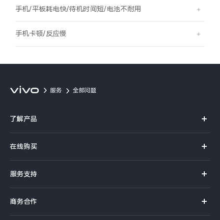
S60
S60 元气版
手机/平板耗电快/待机时间短/电池不耐用
Y600 Turbo
Y600 Pro
手机卡顿/反应慢
iQOO Z11i
iQOO 15T
vivo TWS 5 Pro
vivo Pad6 Pro
服务
全部问题
X300 Ultra
X300s
了解产品
S50 Pro mini
S50
X系列
在线购买
S系列
Y6
Y60
官方商城
服务支持
Y系列
选购手机
iQOO Z11
iQOO Z11x
真伪查询
iQOO手机
商务合作
选购配件
服务网点
vivo 头戴降噪耳机
vivo TWS 5e