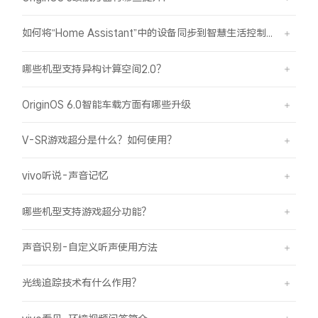
iQOO Neo11
iQOO 15
全部Y机型
对比Y机型
如何将“Home Assistant”中的设备同步到智慧生活控制？
vivo WATCH GT 2
vivo Vision
全部iQOO机型
对比iQOO机型
哪些机型支持异构计算空间2.0？
全部智能硬件
OriginOS 6.0智能车载方面有哪些升级
V-SR游戏超分是什么？如何使用？
vivo听说-声音记忆
哪些机型支持游戏超分功能？
声音识别-自定义听声使用方法
光线追踪技术有什么作用？