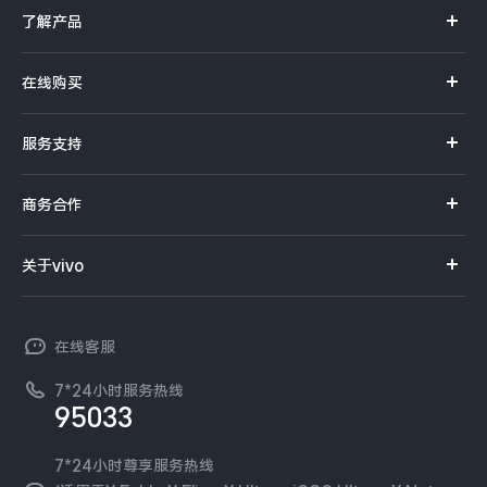
了解产品
X系列
在线购买
S系列
官方商城
服务支持
Y系列
选购手机
真伪查询
iQOO手机
商务合作
选购配件
服务网点
智能硬件
供应商协同平台
订单查询
关于vivo
查找手机
T系列
开放平台
官网APP下载
vivo 简介
常见问题
NEX系列
vivo 企业业务
在线客服
工作机会
服务政策
廉正合规
7*24小时服务热线
新闻资讯
95033
环保回收
国补营业执照
隐私中心
安全公告
7*24小时尊享服务热线
无线电发射设备销售备案