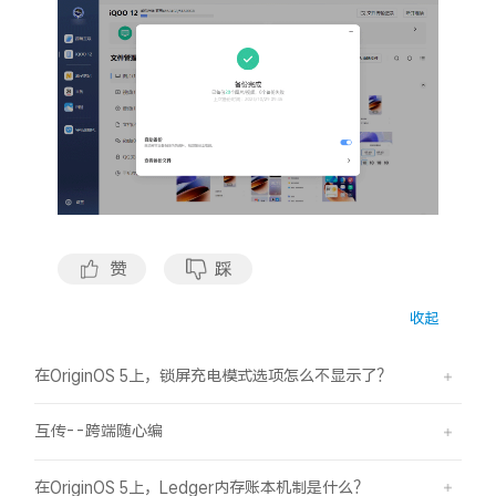
S60
S60 元气版
Y600 Turbo
Y600 Pro
iQOO Z11i
iQOO 15T
vivo TWS 5 Pro
vivo Pad6 Pro
X300 Ultra
X300s
赞
踩
S50 Pro mini
S50
收起
Y6
Y60
在OriginOS 5上，锁屏充电模式选项怎么不显示了？
iQOO Z11
iQOO Z11x
互传--跨端随心编
vivo 头戴降噪耳机
vivo TWS 5e
在OriginOS 5上，Ledger内存账本机制是什么？