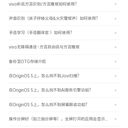
vivo听说方言识别/方言播报如何使用？
声音识别（孩子呼唤父母&火灾警报声）如何使用？
手语学习（手语翻译官 ）如何使用？
vivo无障碍通话-方言自由说与方言播报
备份至OTG存储介绍
在OriginOS 5上，怎么找不到Jovi扫描？
在OriginOS 5上，怎么找不到AI服务引擎功能？
在OriginOS 5上，怎么找不到屏幕朗读功能？
操作分屏时（如三指分屏等），全屏打开的应用会显示在屏幕顶部，之前是分半屏