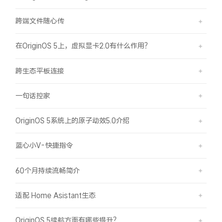
X300 Pro
X300
跨端文件随心传
S30 Pro mini
S30
在OriginOS 5上，虚拟显卡2.0有什么作用？
跨生态平板连接
Y500 Pro
Y500
一句话控家
iQOO 15 Ultra
iQOO Z11 Turbo
OriginOS 5系统上的原子动效5.0介绍
iQOO Pad6 Pro
iQOO TWS 5e
蓝心小V-快捷指令
X Fold5
X200 Ultra
60个月持续流畅简介
S20 Pro
S20
全部X机型
对比X机型
适配 Home Asistant生态
Y50 5G
Y50m 5G
全部S机型
对比S机型
OriginOS 5续航方面有哪些提升？