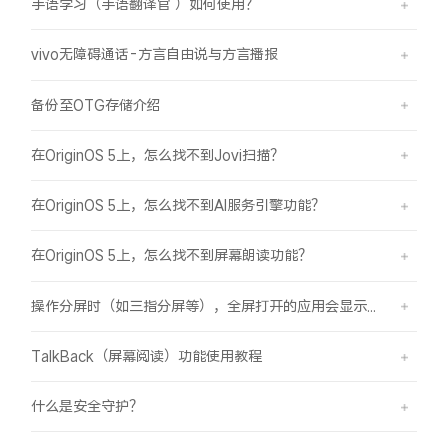
手语学习（手语翻译官 ）如何使用？
vivo无障碍通话-方言自由说与方言播报
备份至OTG存储介绍
在OriginOS 5上，怎么找不到Jovi扫描？
在OriginOS 5上，怎么找不到AI服务引擎功能？
在OriginOS 5上，怎么找不到屏幕朗读功能？
操作分屏时（如三指分屏等），全屏打开的应用会显示在屏幕顶部，之前是分半屏
TalkBack（屏幕阅读）功能使用教程
什么是安全守护？