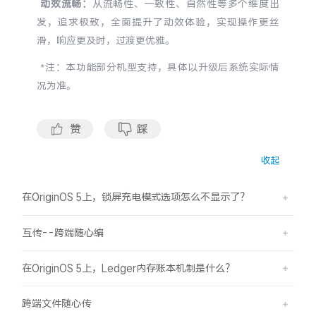
动效流畅：
从流畅性、一致性、自然性等多个维度出
S60
S60 元气版
发，追求极致，全面提升了动效体验，实现操作更丝
滑，响应更及时，过渡更优雅。
Y600 Turbo
Y600 Pro
*注：本功能部分机型支持，具体以升级后系统实际情
况为准。
iQOO Z11i
iQOO 15T
vivo TWS 5 Pro
vivo Pad6 Pro
赞
踩
X300 Ultra
X300s
收起
S50 Pro mini
S50
在OriginOS 5上，锁屏充电模式选项怎么不显示了？
Y6
Y60
互传--跨端随心编
在OriginOS 5上，Ledger内存账本机制是什么？
iQOO Z11
iQOO Z11x
跨端文件随心传
vivo 头戴降噪耳机
vivo TWS 5e