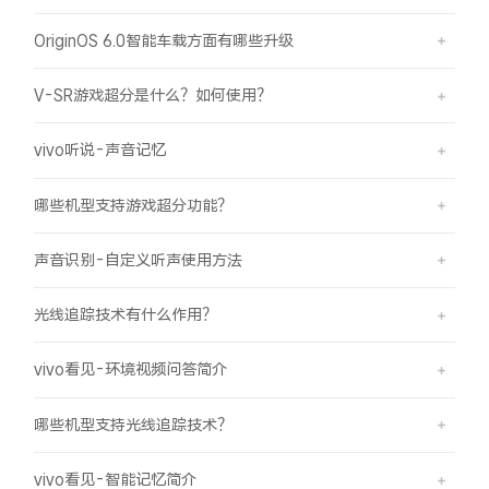
iQOO Neo11
iQOO 15
全部Y机型
对比Y机型
OriginOS 6.0智能车载方面有哪些升级
vivo WATCH GT 2
vivo Vision
全部iQOO机型
对比iQOO机型
V-SR游戏超分是什么？如何使用？
全部智能硬件
vivo听说-声音记忆
哪些机型支持游戏超分功能？
声音识别-自定义听声使用方法
光线追踪技术有什么作用？
vivo看见-环境视频问答简介
哪些机型支持光线追踪技术？
vivo看见-智能记忆简介