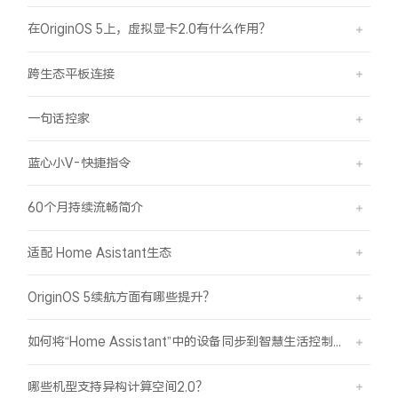
在OriginOS 5上，虚拟显卡2.0有什么作用？
X300 Pro
X300
跨生态平板连接
S30 Pro mini
S30
一句话控家
Y500 Pro
Y500
蓝心小V-快捷指令
iQOO 15 Ultra
iQOO Z11 Turbo
60个月持续流畅简介
iQOO Pad6 Pro
iQOO TWS 5e
适配 Home Asistant生态
X Fold5
X200 Ultra
OriginOS 5续航方面有哪些提升？
S20 Pro
S20
全部X机型
对比X机型
如何将“Home Assistant”中的设备同步到智慧生活控制？
Y50 5G
Y50m 5G
全部S机型
对比S机型
哪些机型支持异构计算空间2.0？