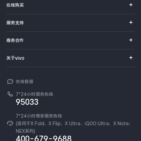
在线购买
S系列
官方商城
服务支持
Y系列
选购手机
真伪查询
iQOO手机
商务合作
选购配件
服务网点
智能硬件
供应商协同平台
订单查询
关于vivo
查找手机
T系列
开放平台
官网APP下载
vivo 简介
常见问题
NEX系列
vivo 企业业务
在线客服
工作机会
服务政策
廉正合规
7*24小时服务热线
新闻资讯
95033
环保回收
国补营业执照
隐私中心
安全公告
7*24小时尊享服务热线
无线电发射设备销售备案
可持续发展
(适用于X Fold、X Flip、X Ultra、iQOO Ultra、X Note、
服务隐私政策
NEX系列)
vivo 蔡司影像
400-679-9688
Log还原LUTs下载