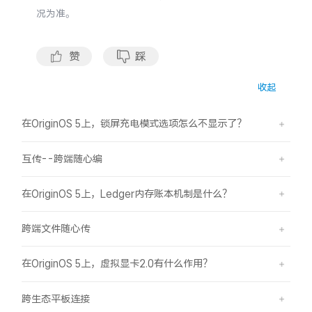
S60
S60 元气版
况为准。
Y600 Turbo
Y600 Pro
赞
踩
iQOO Z11i
iQOO 15T
收起
vivo TWS 5 Pro
vivo Pad6 Pro
在OriginOS 5上，锁屏充电模式选项怎么不显示了？
X300 Ultra
X300s
互传--跨端随心编
S50 Pro mini
S50
在OriginOS 5上，Ledger内存账本机制是什么？
跨端文件随心传
Y6
Y60
在OriginOS 5上，虚拟显卡2.0有什么作用？
iQOO Z11
iQOO Z11x
跨生态平板连接
vivo 头戴降噪耳机
vivo TWS 5e