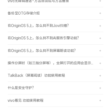
vivo无障碍通话-方言自由说与方言播报
备份至OTG存储介绍
在OriginOS 5上，怎么找不到Jovi扫描？
在OriginOS 5上，怎么找不到AI服务引擎功能？
在OriginOS 5上，怎么找不到屏幕朗读功能？
操作分屏时（如三指分屏等），全屏打开的应用会显示在屏幕顶部，之前是分半屏
TalkBack（屏幕阅读）功能使用教程
什么是安全守护？
vivo看见 功能使用教程