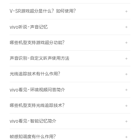
iQOO Neo11
iQOO 15
全部Y机型
对比Y机型
V-SR游戏超分是什么？如何使用？
vivo WATCH GT 2
vivo Vision
全部iQOO机型
对比iQOO机型
vivo听说-声音记忆
全部智能硬件
哪些机型支持游戏超分功能？
声音识别-自定义听声使用方法
光线追踪技术有什么作用？
vivo看见-环境视频问答简介
哪些机型支持光线追踪技术？
vivo看见-智能记忆简介
帧感知调度有什么作用？