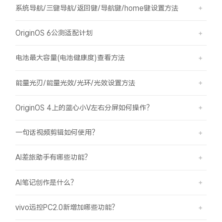
系统导航/三键导航/返回键/导航键/home键设置方法
OriginOS 6公测适配计划
电池最大容量(电池健康度)查看方法
能量光刃/能量光效/光环/光效设置方法
OriginOS 4上的蓝心小V左右分屏如何操作？
一句话视频剪辑如何使用？
AI差旅助手有哪些功能？
AI笔记创作是什么？
vivo远控PC2.0新增加哪些功能？