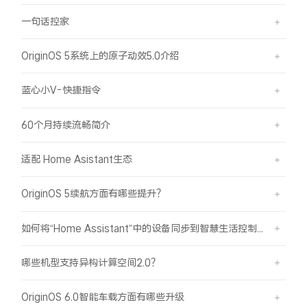
一句话控家
X300 Pro
X300
OriginOS 5系统上的原子动效5.0介绍
S30 Pro mini
S30
蓝心小V-快捷指令
Y500 Pro
Y500
60个月持续流畅简介
iQOO 15 Ultra
iQOO Z11 Turbo
适配 Home Asistant生态
iQOO Pad6 Pro
iQOO TWS 5e
OriginOS 5续航方面有哪些提升？
X Fold5
X200 Ultra
如何将“Home Assistant”中的设备同步到智慧生活控制？
S20 Pro
S20
全部X机型
对比X机型
哪些机型支持异构计算空间2.0？
Y50 5G
Y50m 5G
全部S机型
对比S机型
OriginOS 6.0智能车载方面有哪些升级