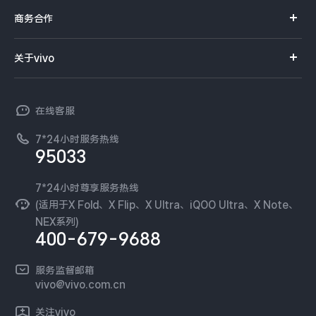
真伪查询
iQOO手机
商务合作
选购配件
服务网点
智能硬件
供应商协同平台
订单查询
关于vivo
查找手机
T系列
开放平台
官网APP下载
vivo 简介
常见问题
NEX系列
vivo 企业业务
在线客服
工作机会
服务政策
廉正合规
7*24小时服务热线
新闻资讯
95033
环保回收
国补营业执照
隐私中心
安全公告
7*24小时尊享服务热线
无线电发射设备销售备案
可持续发展
(适用于X Fold、X Flip、X Ultra、iQOO Ultra、X Note、
服务隐私政策
NEX系列)
vivo 蔡司影像
400-679-9688
Log还原LUTs下载
开发者社区
服务监督邮箱
vivo 办公套件
vivo@vivo.com.cn
蓝河操作系统
关注vivo