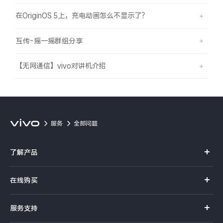
在OriginOS 5上，充电动画怎么不显示了？
互传-摇一摇群组分享
【无网通信】vivo对讲机介绍
服务
全部问题
了解产品
X系列
在线购买
S系列
官方商城
服务支持
Y系列
选购手机