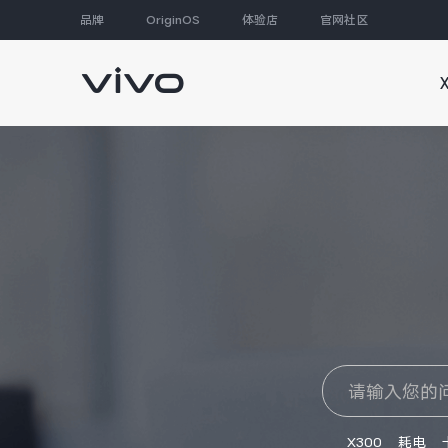
品牌
OriginOS
体验店
官网社区
大家都在搜
X300
耗电