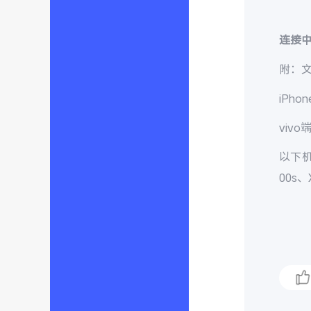
连接
附：
iPhon
vivo
以下
00s
、