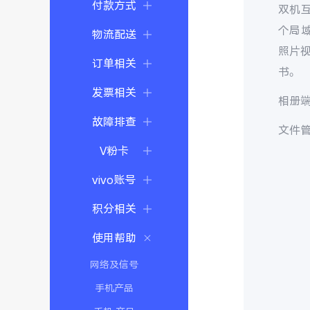
付款方式
双机
个局域
物流配送
照片视
订单相关
书。
发票相关
相册
故障排查
文件
V粉卡
vivo账号
积分相关
使用帮助
网络及信号
手机产品