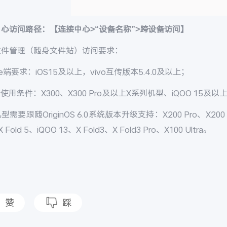
中心访问路径：【连接中心
>“
设备名称
”>
跨设备访问】
文件管理（随身文件站）访问要求：
e
端要求：
iOS15
及以上，
vivo
互传版本
5.4.0
及以上；
端使用条件：
X300
、
X300 Pro
及以上
X
系列机型、
iQOO 15
及以
机型需要跟随
OriginOS 6.0
系统版本升级支持：
X200 Pro
、
X200 
X Fold 5
、
iQOO 13
、
X Fold3
、
X Fold3 Pro
、
X100 Ultra
。
赞
踩