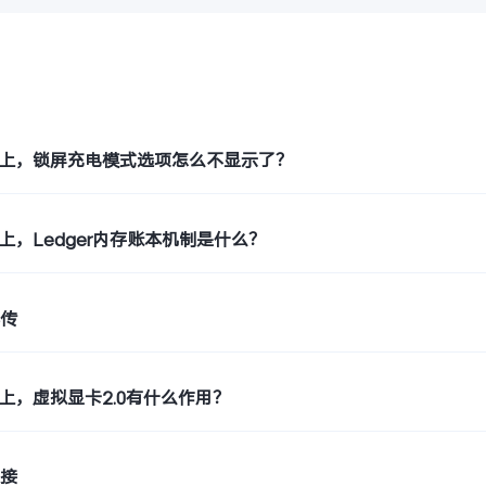
题
OS 5上，锁屏充电模式选项怎么不显示了？
S 5上，Ledger内存账本机制是什么？
心传
S 5上，虚拟显卡2.0有什么作用？
连接