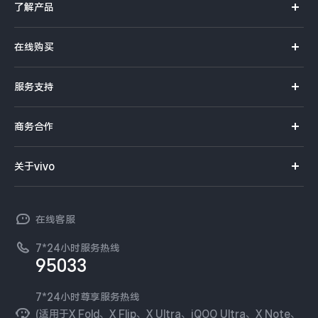
了解产品
X系列
在线购买
S系列
官方商城
服务支持
Y系列
选购手机
真伪查询
iQOO手机
商务合作
选购配件
服务网点
智能硬件
供应商协同平台
订单查询
关于vivo
查找手机
T系列
开放平台
官网APP下载
vivo 简介
常见问题
NEX系列
vivo 企业业务
在线客服
工作机会
服务政策
廉正合规
7*24小时服务热线
新闻资讯
95033
环保回收
国补营业执照
隐私中心
安全公告
7*24小时尊享服务热线
无线电发射设备销售备案
可持续发展
(适用于X Fold、X Flip、X Ultra、iQOO Ultra、X Note、