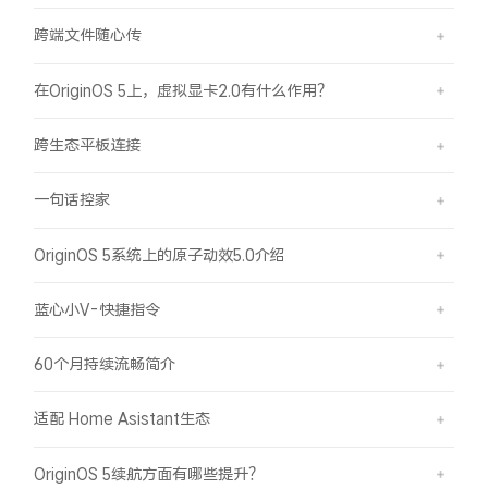
iQOO Neo11
iQOO 15
全部Y机型
对比Y机型
跨端文件随心传
vivo WATCH GT 2
vivo Vision
全部iQOO机型
对比iQOO机型
在OriginOS 5上，虚拟显卡2.0有什么作用？
全部智能硬件
跨生态平板连接
一句话控家
OriginOS 5系统上的原子动效5.0介绍
蓝心小V-快捷指令
60个月持续流畅简介
适配 Home Asistant生态
OriginOS 5续航方面有哪些提升？