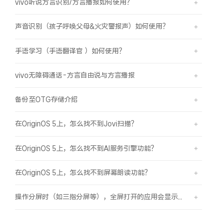
vivo听说方言识别/方言播报如何使用？
声音识别（孩子呼唤父母&火灾警报声）如何使用？
手语学习（手语翻译官 ）如何使用？
vivo无障碍通话-方言自由说与方言播报
备份至OTG存储介绍
在OriginOS 5上，怎么找不到Jovi扫描？
在OriginOS 5上，怎么找不到AI服务引擎功能？
在OriginOS 5上，怎么找不到屏幕朗读功能？
操作分屏时（如三指分屏等），全屏打开的应用会显示在屏幕顶部，之前是分半屏