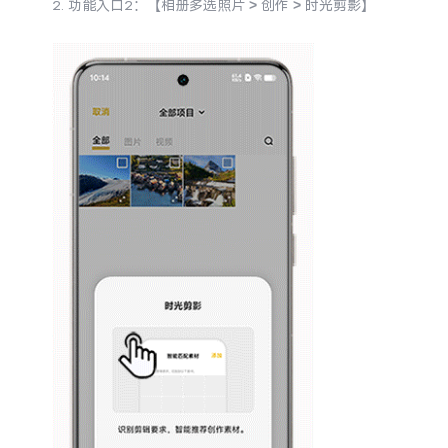
2. 功能入口2：【相册多选照片 > 创作 > 时光剪影】
S60
S60 元气版
Y600 Turbo
Y600 Pro
iQOO Z11i
iQOO 15T
vivo TWS 5 Pro
vivo Pad6 Pro
X300 Ultra
X300s
S50 Pro mini
S50
Y6
Y60
iQOO Z11
iQOO Z11x
vivo 头戴降噪耳机
vivo TWS 5e