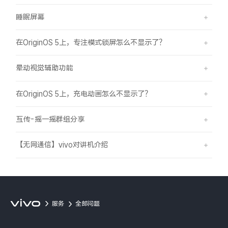
睡眠屏幕
在OriginOS 5上，专注模式锁屏怎么不显示了？
晕动视觉辅助功能
在OriginOS 5上，充电动画怎么不显示了？
互传-摇一摇群组分享
【无网通信】vivo对讲机介绍
服务
全部问题