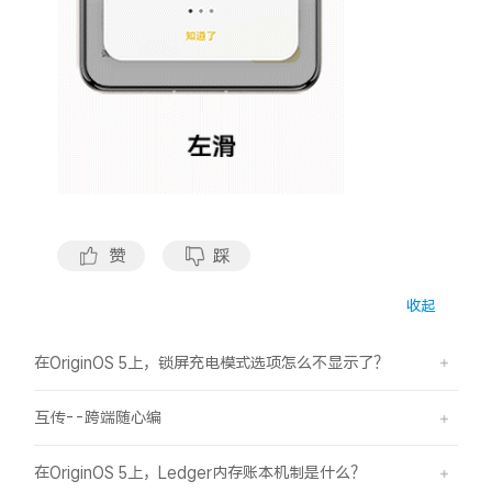
X300 Pro
X300
S30 Pro mini
S30
Y500 Pro
Y500
iQOO 15 Ultra
iQOO Z11 Turbo
赞
踩
iQOO Pad6 Pro
iQOO TWS 5e
收起
X Fold5
X200 Ultra
在OriginOS 5上，锁屏充电模式选项怎么不显示了？
S20 Pro
S20
全部X机型
对比X机型
互传--跨端随心编
Y50 5G
Y50m 5G
全部S机型
对比S机型
在OriginOS 5上，Ledger内存账本机制是什么？