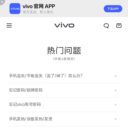
热门问题
（共有6条相关）
手机丢失/平板丢失（丢了/掉了）怎么办？
忘记密码/锁屏密码
忘记vivo账号密码
X300 E
X Fold6
手机发热/设备发热/发烫