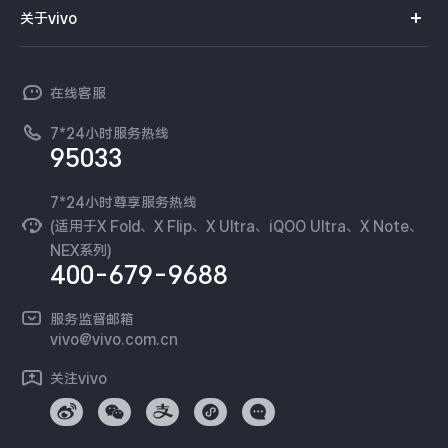
智能硬件
供应商协同平台
订单查询
关于vivo
查找手机
X300 Pro
X300
T系列
开放平台
官网APP下载
vivo 简介
常见问题
NEX系列
vivo 企业业务
S30 Pro mini
S30
在线客服
工作机会
服务政策
廉正合规
7*24小时服务热线
新闻资讯
Y500 Pro
Y500
95033
环保回收
国补营业执照
隐私中心
iQOO 15 Ultra
iQOO Z11 Turbo
安全公告
7*24小时尊享服务热线
无线电发射设备销售备案
可持续发展
(适用于X Fold、X Flip、X Ultra、iQOO Ultra、X Note、
服务隐私政策
NEX系列)
iQOO Pad6 Pro
iQOO TWS 5e
vivo 蔡司影像
400-679-9688
Log还原LUTs下载
X Fold5
X200 Ultra
开发者社区
服务监督邮箱
vivo 办公套件
vivo@vivo.com.cn
S20 Pro
S20
全部X机型
对比X机型
蓝河操作系统
关注vivo
vivo 通信
Y50 5G
Y50m 5G
全部S机型
对比S机型
vivo 智能车载