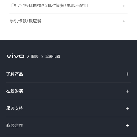
S60
S60 元气版
手机/平板耗电快/待机时间短/电池不耐用
Y600 Turbo
Y600 Pro
手机卡顿/反应慢
iQOO Z11i
iQOO 15T
vivo TWS 5 Pro
vivo Pad6 Pro
服务
全部问题
X300 Ultra
X300s
了解产品
S50 Pro mini
S50
X系列
在线购买
S系列
Y6
Y60
官方商城
服务支持
Y系列
选购手机
iQOO Z11
iQOO Z11x
真伪查询
iQOO手机
商务合作
选购配件
服务网点
vivo 头戴降噪耳机
vivo TWS 5e