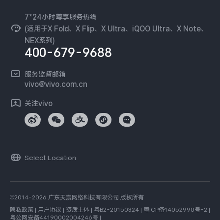
国补营业执照
隐私中心
安全公告
7*24小时尊享服务热线
无线电发射设备销售备案
可持续发展
(适用于X Fold、X Flip、X Ultra、iQOO Ultra、X Note、
服务隐私政策
NEX系列)
vivo 蔡司影像
400-679-9688
Log还原LUTs下载
开发者社区
服务监督邮箱
vivo 办公套件
vivo@vivo.com.cn
蓝河操作系统
关注vivo
vivo 通信
vivo 智能车载
Select Location
©2014-2026 广东天宸网络科技有限公司 版权所有
隐私政策
|
用户协议
|
资质主体
|
粤B2-20150324
|
粤ICP备14052990号-2
|
粤公网安备44190002004246号
|