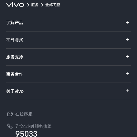
服务
全部问题
了解产品
X系列
在线购买
S系列
官方商城
服务支持
Y系列
选购手机
真伪查询
iQOO手机
商务合作
选购配件
服务网点
智能硬件
供应商协同平台
订单查询
关于vivo
查找手机
T系列
开放平台
官网APP下载
vivo 简介
常见问题
NEX系列
vivo 企业业务
在线客服
工作机会
服务政策
廉正合规
7*24小时服务热线
新闻资讯
95033
环保回收