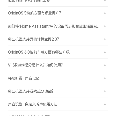
iQOO Neo11
iQOO 15
全部Y机型
对比Y机型
OriginOS 5续航方面有哪些提升？
vivo WATCH GT 2
vivo Vision
全部iQOO机型
对比iQOO机型
如何将“Home Assistant”中的设备同步到智慧生活控制？
全部智能硬件
哪些机型支持异构计算空间2.0？
OriginOS 6.0智能车载方面有哪些升级
V-SR游戏超分是什么？如何使用？
vivo听说-声音记忆
哪些机型支持游戏超分功能？
声音识别-自定义听声使用方法