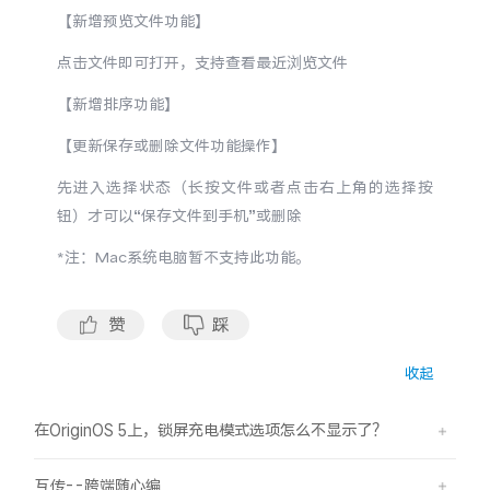
S60
S60 元气版
【新增预览文件功能】
点击文件即可打开，支持查看最近浏览文件
Y600 Turbo
Y600 Pro
【新增排序功能】
iQOO Z11i
iQOO 15T
【更新保存或删除文件功能操作】
先进入选择状态（长按文件或者点击右上角的选择按
vivo TWS 5 Pro
vivo Pad6 Pro
钮）才可以“保存文件到手机”或删除
X300 Ultra
X300s
*注：Mac系统电脑暂不支持此功能。
S50 Pro mini
S50
赞
踩
Y6
Y60
收起
iQOO Z11
iQOO Z11x
在OriginOS 5上，锁屏充电模式选项怎么不显示了？
vivo 头戴降噪耳机
vivo TWS 5e
互传--跨端随心编