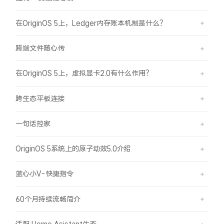
X300 Pro
X300
在OriginOS 5上，Ledger内存账本机制是什么？
S30 Pro mini
S30
跨端文件随心传
Y500 Pro
Y500
在OriginOS 5上，虚拟显卡2.0有什么作用？
跨生态平板连接
iQOO 15 Ultra
iQOO Z11 Turbo
一句话控家
iQOO Pad6 Pro
iQOO TWS 5e
X Fold5
X200 Ultra
OriginOS 5系统上的原子动效5.0介绍
蓝心小V-快捷指令
S20 Pro
S20
全部X机型
对比X机型
60个月持续流畅简介
Y50 5G
Y50m 5G
全部S机型
对比S机型
适配 Home Asistant生态