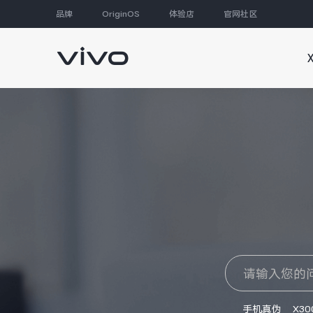
品牌
OriginOS
体验店
官网社区
大家都在搜
手机真伪
X30