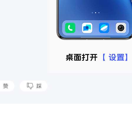
赞
踩
题