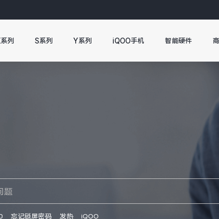
X系列
S系列
Y系列
iQOO手机
智能硬件
0
忘记锁屏密码
发热
iQOO