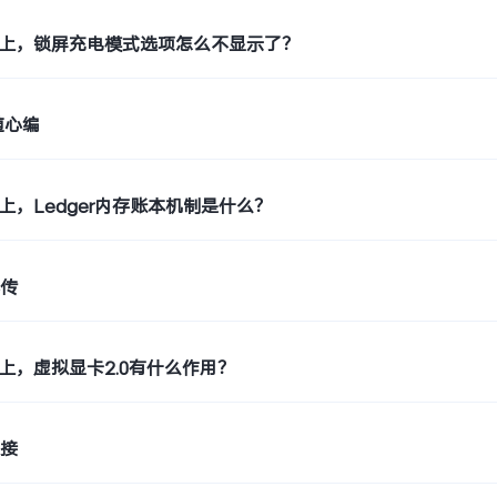
OS 5上，锁屏充电模式选项怎么不显示了？
随心编
S 5上，Ledger内存账本机制是什么？
心传
S 5上，虚拟显卡2.0有什么作用？
连接