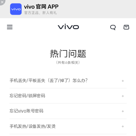
热门问题
（共有6条相关）
手机丢失/平板丢失（丢了/掉了）怎么办？
忘记密码/锁屏密码
忘记vivo账号密码
X300 E
X Fold6
手机发热/设备发热/发烫