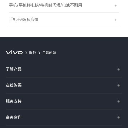
S60
S60 元气版
手机/平板耗电快/待机时间短/电池不耐用
Y600 Turbo
Y600 Pro
手机卡顿/反应慢
iQOO Z11i
iQOO 15T
vivo TWS 5 Pro
vivo Pad6 Pro
服务
全部问题
X300 Ultra
X300s
了解产品
S50 Pro mini
S50
X系列
在线购买
S系列
Y6
Y60
官方商城
服务支持
Y系列
选购手机
iQOO Z11
iQOO Z11x
真伪查询
iQOO手机
商务合作
选购配件
服务网点
vivo 头戴降噪耳机
vivo TWS 5e