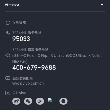
智能硬件
供应商协同平台
订单查询
关于vivo
查找手机
X300 Pro
X300
T系列
开放平台
官网APP下载
vivo 简介
常见问题
NEX系列
vivo 企业业务
S30 Pro mini
S30
在线客服
工作机会
服务政策
廉正合规
7*24小时服务热线
新闻资讯
Y500 Pro
Y500
95033
环保回收
国补营业执照
隐私中心
iQOO 15 Ultra
iQOO Z11 Turbo
安全公告
7*24小时尊享服务热线
无线电发射设备销售备案
可持续发展
(适用于X Fold、X Flip、X Ultra、iQOO Ultra、X Note、
服务隐私政策
NEX系列)
iQOO Pad6 Pro
iQOO TWS 5e
vivo 蔡司影像
400-679-9688
Log还原LUTs下载
X Fold5
X200 Ultra
开发者社区
服务监督邮箱
vivo 办公套件
vivo@vivo.com.cn
S20 Pro
S20
全部X机型
对比X机型
蓝河操作系统
关注vivo
vivo 通信
Y50 5G
Y50m 5G
全部S机型
对比S机型
vivo 智能车载