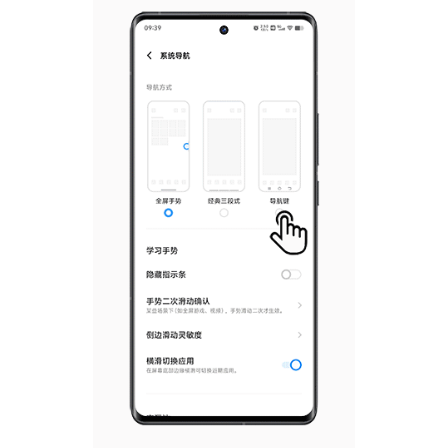
S60
S60 元气版
Y600 Turbo
Y600 Pro
iQOO Z11i
iQOO 15T
vivo TWS 5 Pro
vivo Pad6 Pro
X300 Ultra
X300s
S50 Pro mini
S50
Y6
Y60
iQOO Z11
iQOO Z11x
vivo 头戴降噪耳机
vivo TWS 5e