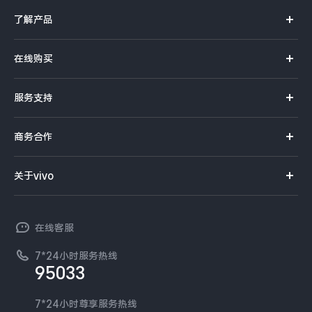
了解产品
X系列
在线购买
S系列
官方商城
服务支持
Y系列
选购手机
真伪查询
iQOO手机
商务合作
选购配件
服务网点
智能硬件
供应商协同平台
订单查询
关于vivo
查找手机
T系列
开放平台
官网APP下载
vivo 简介
常见问题
NEX系列
vivo 企业业务
在线客服
工作机会
服务政策
廉正合规
7*24小时服务热线
新闻资讯
95033
环保回收
国补营业执照
隐私中心
安全公告
7*24小时尊享服务热线
无线电发射设备销售备案