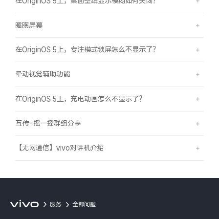
在OriginOS 5上，桌面壁纸显示模糊如何关闭？
睡眠屏幕
在OriginOS 5上，专注模式锁屏怎么不显示了？
晕动视觉辅助功能
在OriginOS 5上，充电动画怎么不显示了？
互传-摇一摇群组分享
【无网通信】vivo对讲机介绍
服务
全部问题