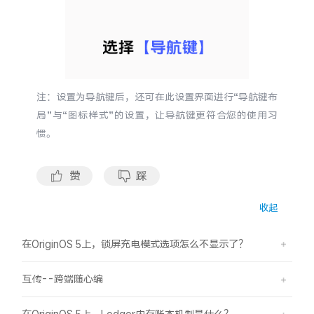
X300 Pro
X300
S30 Pro mini
S30
注：设置为导航键后，还可在此设置界面进行“导航键布
Y500 Pro
Y500
局”与“图标样式”的设置，让导航键更符合您的使用习
惯。
iQOO 15 Ultra
iQOO Z11 Turbo
赞
踩
iQOO Pad6 Pro
iQOO TWS 5e
X Fold5
X200 Ultra
收起
在OriginOS 5上，锁屏充电模式选项怎么不显示了？
S20 Pro
S20
全部X机型
对比X机型
互传--跨端随心编
Y50 5G
Y50m 5G
全部S机型
对比S机型