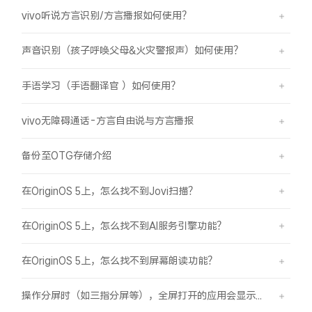
vivo听说方言识别/方言播报如何使用？
声音识别（孩子呼唤父母&火灾警报声）如何使用？
手语学习（手语翻译官 ）如何使用？
vivo无障碍通话-方言自由说与方言播报
备份至OTG存储介绍
在OriginOS 5上，怎么找不到Jovi扫描？
在OriginOS 5上，怎么找不到AI服务引擎功能？
在OriginOS 5上，怎么找不到屏幕朗读功能？
操作分屏时（如三指分屏等），全屏打开的应用会显示在屏幕顶部，之前是分半屏