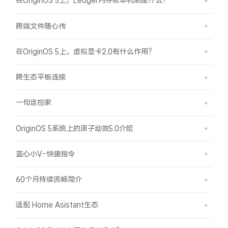
在OriginOS 5上，Ledger内存账本机制是什么？
iQOO Neo11
iQOO 15
全部Y机型
对比Y机型
跨端文件随心传
vivo WATCH GT 2
vivo Vision
全部iQOO机型
对比iQOO机型
在OriginOS 5上，虚拟显卡2.0有什么作用？
全部智能硬件
跨生态平板连接
一句话控家
OriginOS 5系统上的原子动效5.0介绍
蓝心小V-快捷指令
60个月持续流畅简介
适配 Home Asistant生态