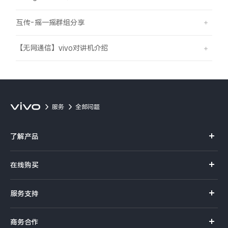
互传-摇一摇群组分享
【无网通信】vivo对讲机介绍
服务
全部问题
了解产品
X系列
在线购买
S系列
官方商城
服务支持
Y系列
选购手机
真伪查询
iQOO手机
商务合作
选购配件