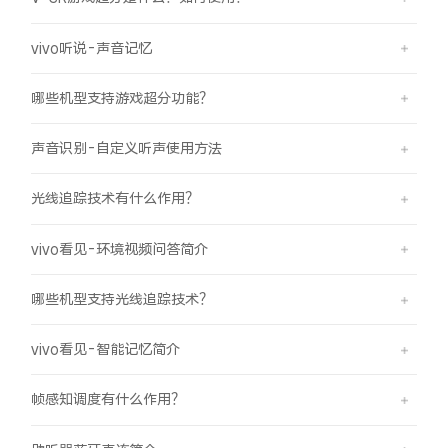
iQOO Neo11
iQOO 15
全部Y机型
对比Y机型
vivo听说-声音记忆
vivo WATCH GT 2
vivo Vision
全部iQOO机型
对比iQOO机型
哪些机型支持游戏超分功能？
全部智能硬件
声音识别-自定义听声使用方法
光线追踪技术有什么作用？
vivo看见-环境视频问答简介
哪些机型支持光线追踪技术？
vivo看见-智能记忆简介
帧感知调度有什么作用？