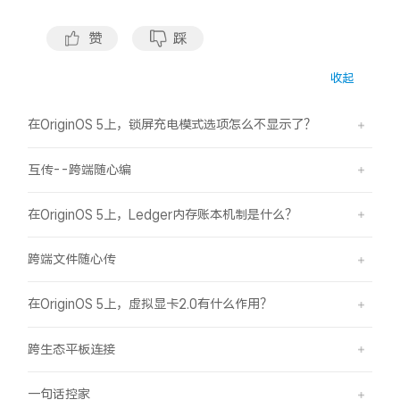
S60
S60 元气版
赞
踩
Y600 Turbo
Y600 Pro
收起
iQOO Z11i
iQOO 15T
在OriginOS 5上，锁屏充电模式选项怎么不显示了？
vivo TWS 5 Pro
vivo Pad6 Pro
互传--跨端随心编
X300 Ultra
X300s
在OriginOS 5上，Ledger内存账本机制是什么？
S50 Pro mini
S50
跨端文件随心传
Y6
Y60
在OriginOS 5上，虚拟显卡2.0有什么作用？
iQOO Z11
iQOO Z11x
跨生态平板连接
vivo 头戴降噪耳机
vivo TWS 5e
一句话控家