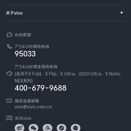
服务网点
智能硬件
供应商协同平台
订单查询
关于vivo
查找手机
T系列
开放平台
官网APP下载
vivo 简介
常见问题
NEX系列
vivo 企业业务
在线客服
工作机会
服务政策
廉正合规
7*24小时服务热线
新闻资讯
95033
环保回收
国补营业执照
隐私中心
安全公告
7*24小时尊享服务热线
无线电发射设备销售备案
可持续发展
(适用于X Fold、X Flip、X Ultra、iQOO Ultra、X Note、
服务隐私政策
NEX系列)
vivo 蔡司影像
400-679-9688
Log还原LUTs下载
开发者社区
服务监督邮箱
vivo 办公套件
vivo@vivo.com.cn
蓝河操作系统
关注vivo
vivo 通信