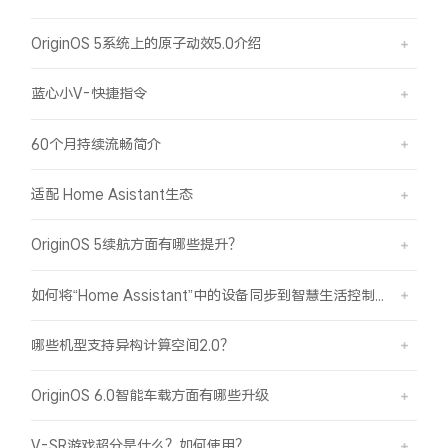
X300 Pro
X300
OriginOS 5系统上的原子动效5.0介绍
S30 Pro mini
S30
蓝心小V-快捷指令
Y500 Pro
Y500
60个月持续流畅简介
适配 Home Asistant生态
iQOO 15 Ultra
iQOO Z11 Turbo
OriginOS 5续航方面有哪些提升？
iQOO Pad6 Pro
iQOO TWS 5e
如何将“Home Assistant”中的设备同步到智慧生活控制？
X Fold5
X200 Ultra
哪些机型支持异构计算空间2.0？
S20 Pro
S20
全部X机型
对比X机型
OriginOS 6.0智能车载方面有哪些升级
Y50 5G
Y50m 5G
全部S机型
对比S机型
V-SR游戏超分是什么？如何使用？