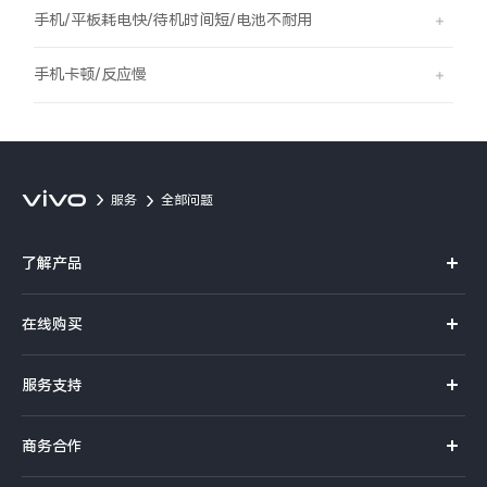
S60
S60 元气版
手机/平板耗电快/待机时间短/电池不耐用
Y600 Turbo
Y600 Pro
手机卡顿/反应慢
iQOO Z11i
iQOO 15T
vivo TWS 5 Pro
vivo Pad6 Pro
服务
全部问题
X300 Ultra
X300s
了解产品
S50 Pro mini
S50
X系列
在线购买
S系列
Y6
Y60
官方商城
服务支持
Y系列
选购手机
iQOO Z11
iQOO Z11x
真伪查询
iQOO手机
商务合作
选购配件
服务网点
vivo 头戴降噪耳机
vivo TWS 5e