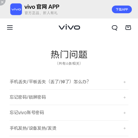
热门问题
（共有6条相关）
手机丢失/平板丢失（丢了/掉了）怎么办？
忘记密码/锁屏密码
忘记vivo账号密码
X300 E
X Fold6
手机发热/设备发热/发烫