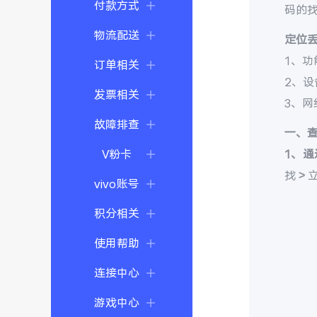
付款方式
码的
物流配送
定位
1、功
订单相关
2、
发票相关
3、
故障排查
一、
V粉卡
1、通
找 >
vivo账号
积分相关
使用帮助
连接中心
游戏中心