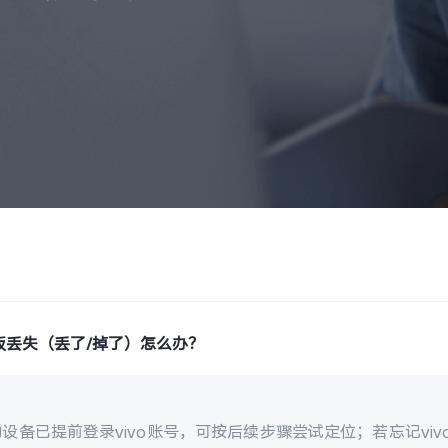
板丢失（丢了/掉了）怎么办？
设备已提前登录vivo账号，可按后续步骤尝试定位；若忘记vi