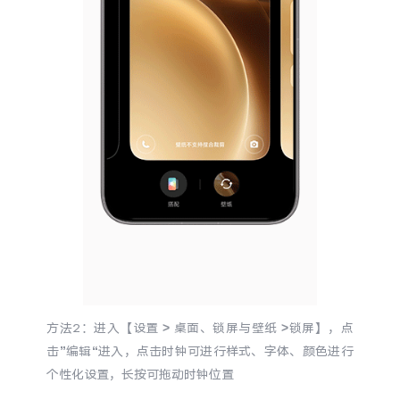
iQOO Neo11
iQOO 15
全部Y机型
对比Y机型
vivo WATCH GT 2
vivo Vision
全部iQOO机型
对比iQOO机型
全部智能硬件
方法2：进入【设置 > 桌面、锁屏与壁纸 >锁屏】，点
击”编辑“进入，点击时钟可进行样式、字体、颜色进行
个性化设置，长按可拖动时钟位置