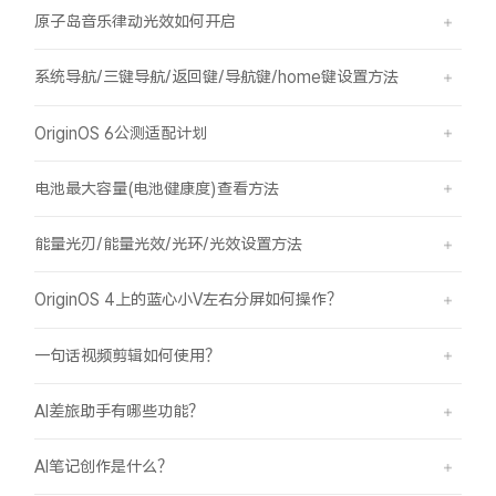
原子岛音乐律动光效如何开启
系统导航/三键导航/返回键/导航键/home键设置方法
OriginOS 6公测适配计划
电池最大容量(电池健康度)查看方法
能量光刃/能量光效/光环/光效设置方法
OriginOS 4上的蓝心小V左右分屏如何操作？
一句话视频剪辑如何使用？
AI差旅助手有哪些功能？
AI笔记创作是什么？