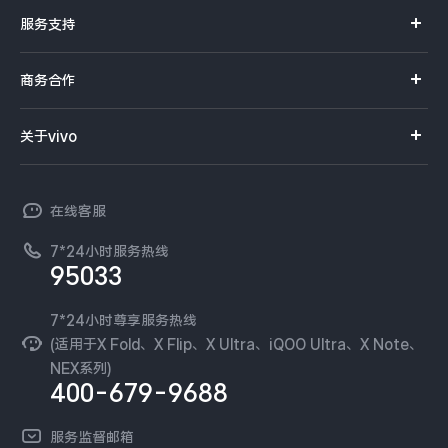
官方商城
服务支持
Y系列
选购手机
真伪查询
iQOO手机
商务合作
选购配件
服务网点
智能硬件
供应商协同平台
订单查询
关于vivo
查找手机
T系列
开放平台
官网APP下载
vivo 简介
常见问题
NEX系列
vivo 企业业务
在线客服
工作机会
服务政策
廉正合规
7*24小时服务热线
新闻资讯
95033
环保回收
国补营业执照
隐私中心
安全公告
7*24小时尊享服务热线
无线电发射设备销售备案
可持续发展
(适用于X Fold、X Flip、X Ultra、iQOO Ultra、X Note、
服务隐私政策
NEX系列)
vivo 蔡司影像
400-679-9688
Log还原LUTs下载
开发者社区
服务监督邮箱
vivo 办公套件