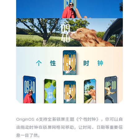
S60
S60 元气版
Y600 Turbo
Y600 Pro
iQOO Z11i
iQOO 15T
vivo TWS 5 Pro
vivo Pad6 Pro
X300 Ultra
X300s
S50 Pro mini
S50
Y6
Y60
iQOO Z11
iQOO Z11x
OriginOS 6支持全新锁屏主题《个性时钟》，你可以自
由拖动时钟在锁屏网格间移动，让时间、日期等重要信
息一目了然。
vivo 头戴降噪耳机
vivo TWS 5e