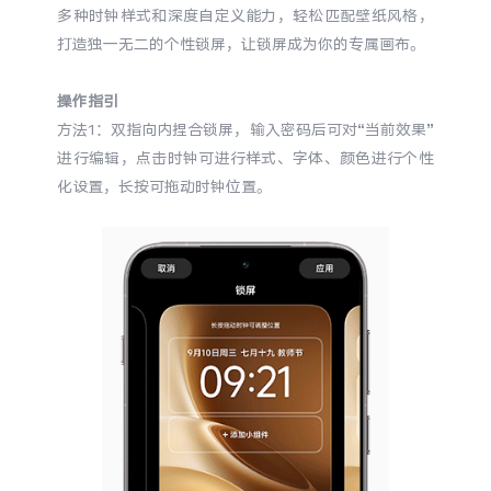
多种时钟样式和深度自定义能力，轻松匹配壁纸风格，
X300 Pro
X300
打造独一无二的个性锁屏，让锁屏成为你的专属画布。
S30 Pro mini
S30
操作指引
方法1：双指向内捏合锁屏，输入密码后可对“当前效果”
Y500 Pro
Y500
进行编辑，点击时钟可进行样式、字体、颜色进行个性
化设置，长按可拖动时钟位置。
iQOO 15 Ultra
iQOO Z11 Turbo
iQOO Pad6 Pro
iQOO TWS 5e
X Fold5
X200 Ultra
S20 Pro
S20
全部X机型
对比X机型
Y50 5G
Y50m 5G
全部S机型
对比S机型