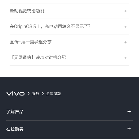
晕动视觉辅助功能
在OriginOS 5上，充电动画怎么不显示了？
互传-摇一摇群组分享
【无网通信】vivo对讲机介绍
服务
全部问题
了解产品
X系列
在线购买
S系列