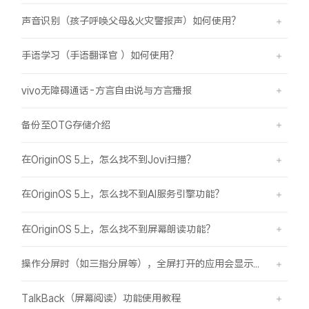
声音识别（孩子呼唤父母&火灾警报声）如何使用？
手语学习（手语翻译官 ）如何使用？
vivo无障碍通话-方言自由说与方言播报
备份至OTG存储介绍
在OriginOS 5上，怎么找不到Jovi扫描？
在OriginOS 5上，怎么找不到AI服务引擎功能？
在OriginOS 5上，怎么找不到屏幕朗读功能？
操作分屏时（如三指分屏等），全屏打开的应用会显示在屏幕顶部，之前是分半屏
TalkBack（屏幕阅读）功能使用教程