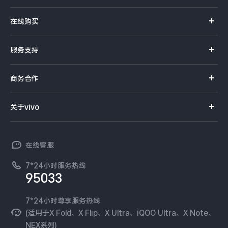
X系列
在线购买
S系列
官方商城
服务支持
Y系列
选购手机
真伪查询
iQOO手机
商务合作
选购配件
服务网点
智能硬件
供应商协同平台
订单查询
关于vivo
查找手机
T系列
开放平台
官网APP下载
vivo 简介
常见问题
NEX系列
vivo 企业业务
在线客服
工作机会
服务政策
廉正合规
7*24小时服务热线
新闻资讯
95033
环保回收
国补营业执照
隐私中心
安全公告
7*24小时尊享服务热线
无线电发射设备销售备案
可持续发展
(适用于X Fold、X Flip、X Ultra、iQOO Ultra、X Note、
服务隐私政策
NEX系列)