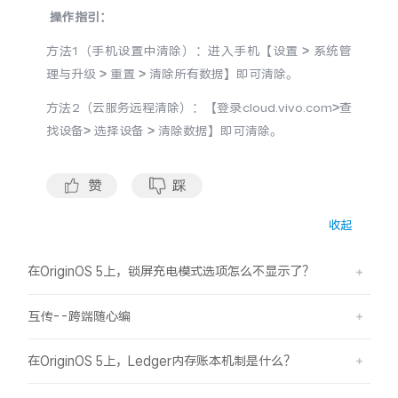
S60
S60 元气版
操作指引：
方法1（手机设置中清除）：进入手机【设置 > 系统管
Y600 Turbo
Y600 Pro
理与升级 > 重置 > 清除所有数据】即可清除。
iQOO Neo11 至尊版 预约
方法2（云服务远程清除）：【登录cloud.vivo.com>查
iQOO Z11S 预约
找设备> 选择设备 > 清除数据】即可清除。
vivo TWS 5 Pro
vivo Pad6 Pro
赞
踩
X300 Ultra
X300s
收起
S50 Pro mini
S50
在OriginOS 5上，锁屏充电模式选项怎么不显示了？
Y6
Y60
互传--跨端随心编
iQOO Z11i
iQOO 15T
在OriginOS 5上，Ledger内存账本机制是什么？
vivo 头戴降噪耳机
vivo TWS 5e