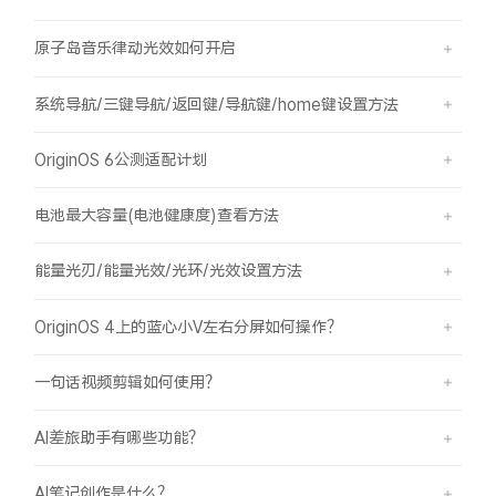
原子岛音乐律动光效如何开启
系统导航/三键导航/返回键/导航键/home键设置方法
OriginOS 6公测适配计划
电池最大容量(电池健康度)查看方法
能量光刃/能量光效/光环/光效设置方法
OriginOS 4上的蓝心小V左右分屏如何操作？
一句话视频剪辑如何使用？
AI差旅助手有哪些功能？
AI笔记创作是什么？