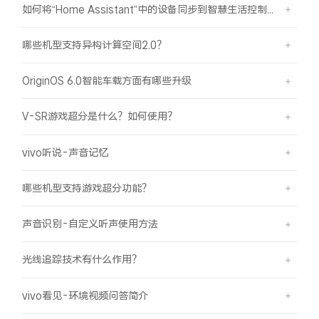
iQOO Z11 Turbo
iQOO Neo11
如何将“Home Assistant”中的设备同步到智慧生活控制？
全部Y机型
对比Y机型
哪些机型支持异构计算空间2.0？
vivo WATCH GT 2
vivo Vision
全部iQOO机型
对比iQOO机型
OriginOS 6.0智能车载方面有哪些升级
全部智能硬件
V-SR游戏超分是什么？如何使用？
vivo听说-声音记忆
哪些机型支持游戏超分功能？
声音识别-自定义听声使用方法
光线追踪技术有什么作用？
vivo看见-环境视频问答简介