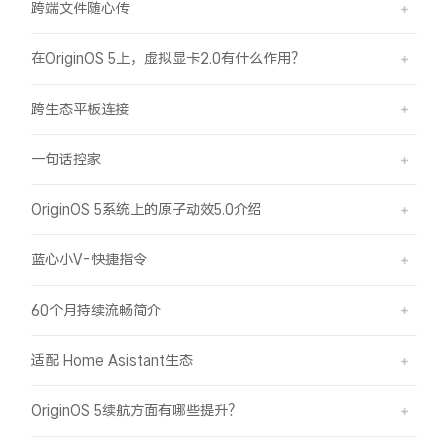
跨端文件随心传
X300 Pro
X300
在OriginOS 5上，虚拟显卡2.0有什么作用？
S30 Pro mini
S30
跨生态平板连接
Y500 Pro
Y500
一句话控家
iQOO Z11
iQOO 15 Ultra
OriginOS 5系统上的原子动效5.0介绍
iQOO Pad6 Pro
iQOO TWS 5e
蓝心小V-快捷指令
X Fold5
X200 Ultra
60个月持续流畅简介
S20 Pro
S20
全部X机型
对比X机型
适配 Home Asistant生态
Y50 5G
Y50m 5G
全部S机型
对比S机型
OriginOS 5续航方面有哪些提升？