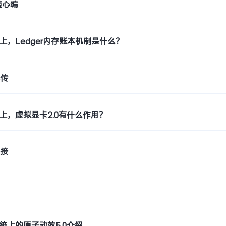
随心编
S 5上，Ledger内存账本机制是什么？
心传
S 5上，虚拟显卡2.0有什么作用？
连接
 5系统上的原子动效5.0介绍