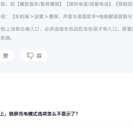
别，如【播放音乐/暂停播放】【接听电话/挂断电话】【导航回
径：【车机端 > 设置 > 播报、声音与语音助手>免唤醒语音指令
机上没有功能入口，必须连接车机后在车机端才有入口。需要连接carl
车机端。
赞
踩
题
OS 5上，锁屏充电模式选项怎么不显示了？