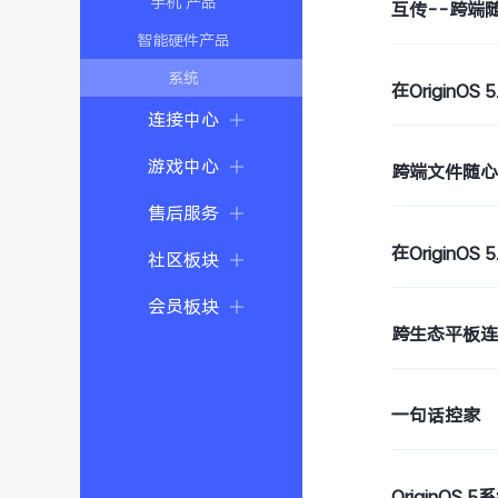
手机 产品
互传--跨端
智能硬件产品
系统
在OriginO
连接中心
游戏中心
跨端文件随
售后服务
在OriginO
社区板块
会员板块
跨生态平板
一句话控家
OriginOS