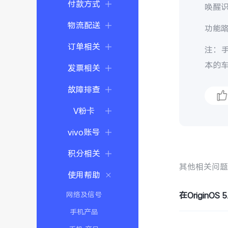
付款方式
唤醒识
物流配送
功能路
订单相关
注：手
本的
发票相关
故障排查
V粉卡
vivo账号
积分相关
其他相关问
使用帮助
网络及信号
在Origin
手机产品