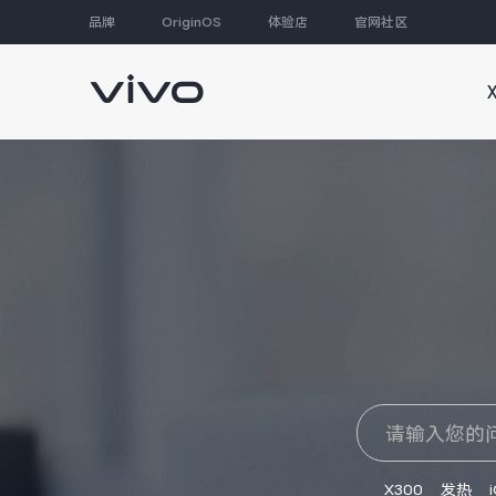
品牌
OriginOS
体验店
官网社区
大家都在搜
X300
发热