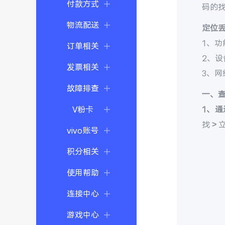
付款方式
码的
物流配送
定位
1、功
订单相关
2、
发票相关
3、
故障排查
一、
V粉卡
1、通
找 >
vivo账号
积分相关
使用帮助
连接中心
游戏中心