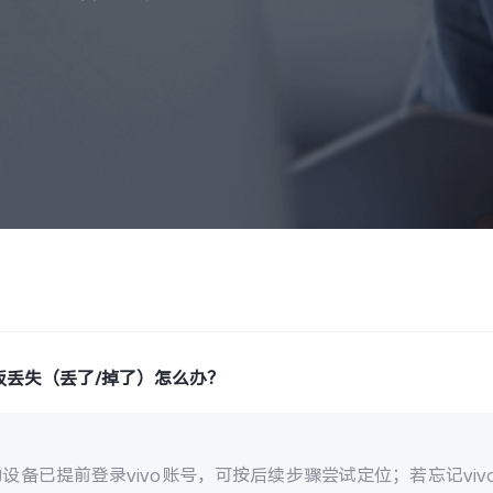
板丢失（丢了/掉了）怎么办？
设备已提前登录vivo账号，可按后续步骤尝试定位；若忘记vi