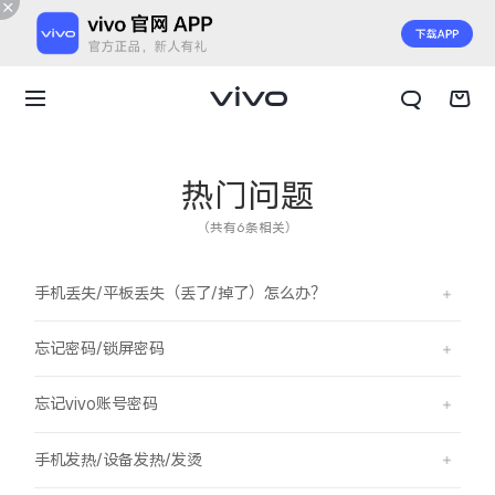
热门问题
（共有6条相关）
手机丢失/平板丢失（丢了/掉了）怎么办？
忘记密码/锁屏密码
忘记vivo账号密码
X300 E
X Fold6
手机发热/设备发热/发烫