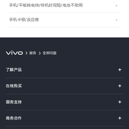
S60
S60 元气版
手机/平板耗电快/待机时间短/电池不耐用
Y600 Turbo
Y600 Pro
手机卡顿/反应慢
iQOO Z11i
iQOO 15T
vivo TWS 5 Pro
vivo Pad6 Pro
服务
全部问题
X300 Ultra
X300s
了解产品
S50 Pro mini
S50
X系列
在线购买
S系列
Y6
Y60
官方商城
服务支持
Y系列
选购手机
iQOO Z11
iQOO Z11x
真伪查询
iQOO手机
商务合作
选购配件
服务网点
vivo 头戴降噪耳机
vivo TWS 5e