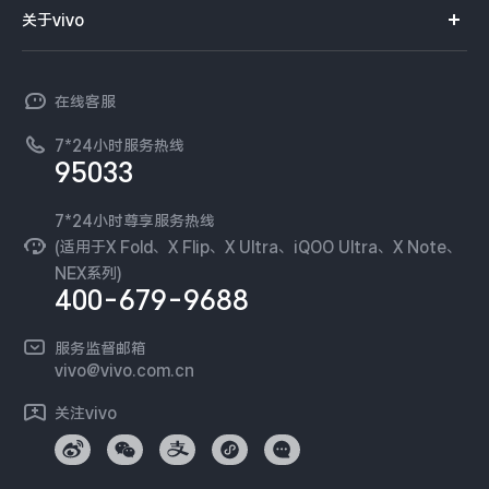
智能硬件
供应商协同平台
订单查询
关于vivo
查找手机
X300 Pro
X300
T系列
开放平台
官网APP下载
vivo 简介
常见问题
NEX系列
vivo 企业业务
S30 Pro mini
S30
在线客服
工作机会
服务政策
廉正合规
7*24小时服务热线
新闻资讯
Y500 Pro
Y500
95033
环保回收
国补营业执照
隐私中心
iQOO 15 Ultra
iQOO Z11 Turbo
安全公告
7*24小时尊享服务热线
无线电发射设备销售备案
可持续发展
(适用于X Fold、X Flip、X Ultra、iQOO Ultra、X Note、
服务隐私政策
NEX系列)
iQOO Pad6 Pro
iQOO TWS 5e
vivo 蔡司影像
400-679-9688
Log还原LUTs下载
X Fold5
X200 Ultra
开发者社区
服务监督邮箱
vivo 办公套件
vivo@vivo.com.cn
S20 Pro
S20
全部X机型
对比X机型
蓝河操作系统
关注vivo
vivo 通信
Y50 5G
Y50m 5G
全部S机型
对比S机型
vivo 智能车载