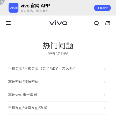
热门问题
（共有6条相关）
手机丢失/平板丢失（丢了/掉了）怎么办？
忘记密码/锁屏密码
忘记vivo账号密码
X300 E
X Fold6
手机发热/设备发热/发烫