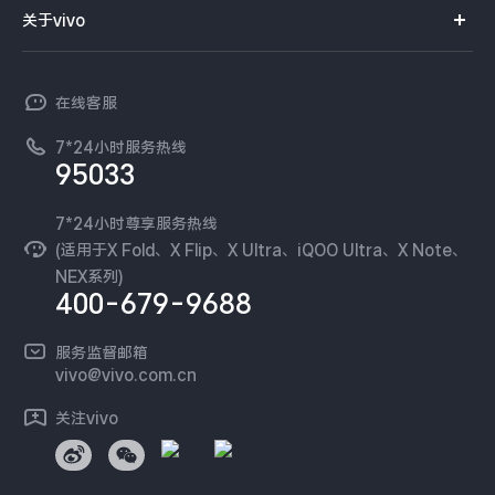
智能硬件
供应商协同平台
订单查询
关于vivo
查找手机
X300 Pro
X300
T系列
开放平台
官网APP下载
vivo 简介
常见问题
NEX系列
vivo 企业业务
S30 Pro mini
S30
在线客服
工作机会
服务政策
廉正合规
7*24小时服务热线
新闻资讯
Y500 Pro
Y500
95033
环保回收
国补营业执照
隐私中心
iQOO 15 Ultra
iQOO Z11 Turbo
安全公告
7*24小时尊享服务热线
无线电发射设备销售备案
可持续发展
(适用于X Fold、X Flip、X Ultra、iQOO Ultra、X Note、
服务隐私政策
NEX系列)
iQOO Pad6 Pro
iQOO TWS 5e
vivo 蔡司影像
400-679-9688
Log还原LUTs下载
X Fold5
X200 Ultra
开发者社区
服务监督邮箱
vivo 办公套件
vivo@vivo.com.cn
S20 Pro
S20
全部X机型
对比X机型
蓝河操作系统
关注vivo
vivo 通信
Y50 5G
Y50m 5G
全部S机型
对比S机型
vivo 智能车载