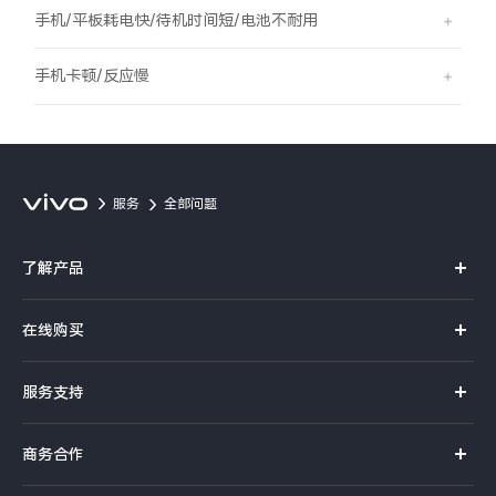
S60
S60 元气版
手机/平板耗电快/待机时间短/电池不耐用
Y600 Turbo
Y600 Pro
手机卡顿/反应慢
iQOO Z11i
iQOO 15T
vivo TWS 5 Pro
vivo Pad6 Pro
服务
全部问题
X300 Ultra
X300s
了解产品
S50 Pro mini
S50
X系列
在线购买
S系列
Y6
Y60
官方商城
服务支持
Y系列
选购手机
iQOO Z11
iQOO Z11x
真伪查询
iQOO手机
商务合作
选购配件
服务网点
vivo 头戴降噪耳机
vivo TWS 5e