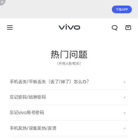
热门问题
（共有6条相关）
手机丢失/平板丢失（丢了/掉了）怎么办？
忘记密码/锁屏密码
忘记vivo账号密码
X300 E
X Fold6
手机发热/设备发热/发烫