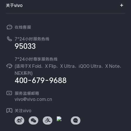
智能硬件
供应商协同平台
订单查询
关于vivo
查找手机
X300 Pro
X300
T系列
开放平台
官网APP下载
vivo 简介
常见问题
NEX系列
vivo 企业业务
S30 Pro mini
S30
在线客服
工作机会
服务政策
廉正合规
7*24小时服务热线
新闻资讯
Y500 Pro
Y500
95033
环保回收
国补营业执照
隐私中心
iQOO 15 Ultra
iQOO Z11 Turbo
安全公告
7*24小时尊享服务热线
无线电发射设备销售备案
可持续发展
(适用于X Fold、X Flip、X Ultra、iQOO Ultra、X Note、
服务隐私政策
NEX系列)
iQOO Pad6 Pro
iQOO TWS 5e
vivo 蔡司影像
400-679-9688
Log还原LUTs下载
X Fold5
X200 Ultra
开发者社区
服务监督邮箱
vivo 办公套件
vivo@vivo.com.cn
S20 Pro
S20
全部X机型
对比X机型
蓝河操作系统
关注vivo
vivo 通信
Y50 5G
Y50m 5G
全部S机型
对比S机型
vivo 智能车载