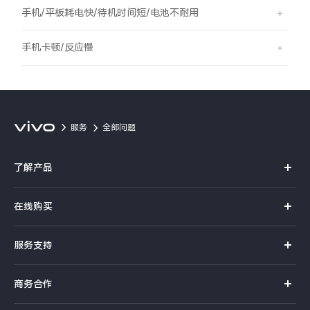
S60
S60 元气版
手机/平板耗电快/待机时间短/电池不耐用
Y600 Turbo
Y600 Pro
手机卡顿/反应慢
iQOO Z11i
iQOO 15T
vivo TWS 5 Pro
vivo Pad6 Pro
服务
全部问题
X300 Ultra
X300s
了解产品
S50 Pro mini
S50
X系列
在线购买
S系列
Y6
Y60
官方商城
服务支持
Y系列
选购手机
iQOO Z11
iQOO Z11x
真伪查询
iQOO手机
商务合作
选购配件
服务网点
vivo 头戴降噪耳机
vivo TWS 5e