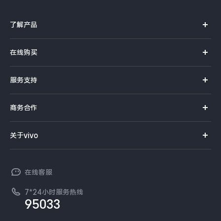
了解产品
X系列
在线购买
S系列
官方商城
服务支持
Y系列
选购手机
真伪查询
iQOO手机
商务合作
选购配件
服务网点
智能硬件
供应商协同平台
订单查询
关于vivo
查找手机
T系列
开放平台
官网APP下载
vivo 简介
常见问题
NEX系列
vivo 企业业务
在线客服
工作机会
服务政策
廉正合规
7*24小时服务热线
新闻资讯
95033
环保回收
国补营业执照
隐私中心