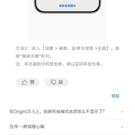
iQOO Neo11
iQOO 15
全部Y机型
对比Y机型
vivo WATCH GT 2
vivo Vision
全部iQOO机型
对比iQOO机型
全部智能硬件
方法2：进入【设置 > 桌面、锁屏与壁纸 >主题】，选
择“趣味光栅”即可。
注：本功能部分机型支持，请以实际体验为准。
赞
踩
收起
在OriginOS 5上，锁屏充电模式选项怎么不显示了？
互传--跨端随心编