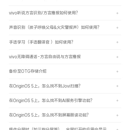
vivo听说方言识别/方言播报如何使用？
声音识别（孩子呼唤父母&火灾警报声）如何使用？
手语学习（手语翻译官 ）如何使用？
vivo无障碍通话-方言自由说与方言播报
备份至OTG存储介绍
在OriginOS 5上，怎么找不到Jovi扫描？
在OriginOS 5上，怎么找不到AI服务引擎功能？
在OriginOS 5上，怎么找不到屏幕朗读功能？
操作分屏时（如三指分屏等），全屏打开的应用会显示在屏幕顶部，之前是分半屏