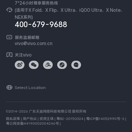
安全公告
7*24小时尊享服务热线
无线电发射设备销售备案
可持续发展
(适用于X Fold、X Flip、X Ultra、iQOO Ultra、X Note、
服务隐私政策
NEX系列)
vivo 蔡司影像
400-679-9688
Log还原LUTs下载
开发者社区
服务监督邮箱
vivo 办公套件
vivo@vivo.com.cn
蓝河操作系统
关注vivo
vivo 通信
vivo 智能车载
Select Location
©2014-2026 广东天宸网络科技有限公司 版权所有
隐私政策
|
用户协议
|
资质主体
|
粤B2-20150324
|
粤ICP备14052990号-2
|
粤公网安备44190002004246号
|