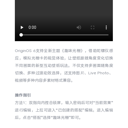
S60
S60 元气版
Y600 Turbo
Y600 Pro
iQOO Z11i
iQOO 15T
vivo TWS 5 Pro
vivo Pad6 Pro
OriginOS 6支持全新主题《趣味光栅》，借助陀螺仪感
应，模拟光栅卡的视觉体验，让壁纸跟随角度变化切换
X300 Ultra
X300s
不同画面的新型互动壁纸玩法。不仅支持多画面随角度
切换、多种过渡动效选择，还支持图片、Live Photo、
S50 Pro mini
S50
视频等多种内容多素材格式兼容。
Y6
Y60
操作指引
方法1：双指向内捏合锁屏，输入密码后可对“当前效果”
iQOO Z11
iQOO Z11x
进行编辑，上拉可进入“已创建的搭配”编辑。进入编辑
后，点击“搭配”选择“趣味光栅”即可。
vivo 头戴降噪耳机
vivo TWS 5e