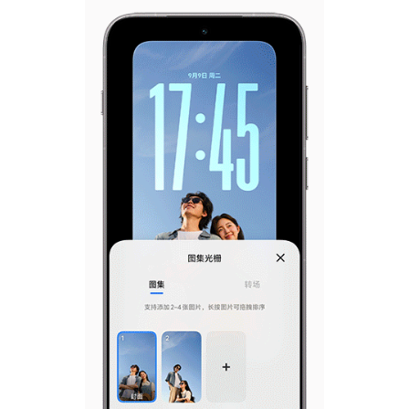
X300 Pro
X300
S30 Pro mini
S30
Y500 Pro
Y500
iQOO 15 Ultra
iQOO Z11 Turbo
iQOO Pad6 Pro
iQOO TWS 5e
X Fold5
X200 Ultra
S20 Pro
S20
全部X机型
对比X机型
Y50 5G
Y50m 5G
全部S机型
对比S机型