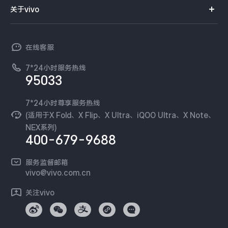
智能硬件
供应商协同平台
订单查询
关于vivo
查找手机
X300 Pro
X300
T系列
开放平台
官网APP下载
vivo 简介
常见问题
NEX系列
vivo 企业业务
S30 Pro mini
S30
在线客服
工作机会
服务政策
廉正合规
7*24小时服务热线
新闻资讯
Y500 Pro
Y500
95033
环保回收
国补营业执照
隐私中心
iQOO 15 Ultra
iQOO Z11 Turbo
安全公告
7*24小时尊享服务热线
无线电发射设备销售备案
可持续发展
(适用于X Fold、X Flip、X Ultra、iQOO Ultra、X Note、
服务隐私政策
NEX系列)
iQOO Pad6 Pro
iQOO TWS 5e
vivo 蔡司影像
400-679-9688
Log还原LUTs下载
X Fold5
X200 Ultra
开发者社区
服务监督邮箱
vivo 办公套件
vivo@vivo.com.cn
S20 Pro
S20
全部X机型
对比X机型
蓝河操作系统
关注vivo
vivo 通信
Y50 5G
Y50m 5G
全部S机型
对比S机型
vivo 智能车载