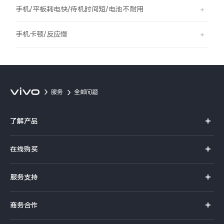
S60
S60 元气版
手机/平板耗电快/待机时间短/电池不耐用
Y600 Turbo
Y600 Pro
手机卡顿/反应慢
iQOO Z11i
iQOO 15T
vivo TWS 5 Pro
vivo Pad6 Pro
服务
全部问题
X300 Ultra
X300s
了解产品
S50 Pro mini
S50
X系列
在线购买
S系列
Y6
Y60
官方商城
服务支持
Y系列
选购手机
iQOO Z11
iQOO Z11x
真伪查询
iQOO手机
商务合作
选购配件
服务网点
vivo 头戴降噪耳机
vivo TWS 5e