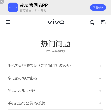
热门问题
（共有6条相关）
手机丢失/平板丢失（丢了/掉了）怎么办？
忘记密码/锁屏密码
忘记vivo账号密码
X300 E
X Fold6
手机发热/设备发热/发烫