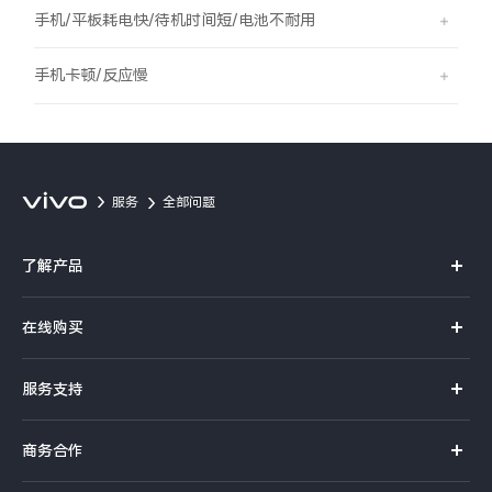
S60
S60 元气版
手机/平板耗电快/待机时间短/电池不耐用
Y600 Turbo
Y600 Pro
手机卡顿/反应慢
iQOO Z11i
iQOO 15T
vivo TWS 5 Pro
vivo Pad6 Pro
服务
全部问题
X300 Ultra
X300s
了解产品
S50 Pro mini
S50
X系列
在线购买
S系列
Y6
Y60
官方商城
服务支持
Y系列
选购手机
iQOO Z11
iQOO Z11x
真伪查询
iQOO手机
商务合作
选购配件
服务网点
vivo 头戴降噪耳机
vivo TWS 5e