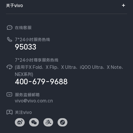
智能硬件
供应商协同平台
订单查询
关于vivo
查找手机
X300 Pro
X300
T系列
开放平台
官网APP下载
vivo 简介
常见问题
NEX系列
vivo 企业业务
S30 Pro mini
S30
在线客服
工作机会
服务政策
廉正合规
7*24小时服务热线
新闻资讯
Y500 Pro
Y500
95033
环保回收
国补营业执照
隐私中心
iQOO 15 Ultra
iQOO Z11 Turbo
安全公告
7*24小时尊享服务热线
无线电发射设备销售备案
可持续发展
(适用于X Fold、X Flip、X Ultra、iQOO Ultra、X Note、
服务隐私政策
NEX系列)
iQOO Pad6 Pro
iQOO TWS 5e
vivo 蔡司影像
400-679-9688
Log还原LUTs下载
X Fold5
X200 Ultra
开发者社区
服务监督邮箱
vivo 办公套件
vivo@vivo.com.cn
S20 Pro
S20
全部X机型
对比X机型
蓝河操作系统
关注vivo
vivo 通信
Y50 5G
Y50m 5G
全部S机型
对比S机型
vivo 智能车载