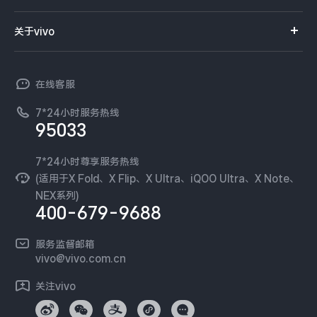
服务网点
智能硬件
供应商协同平台
订单查询
关于vivo
查找手机
T系列
开放平台
官网APP下载
vivo 简介
常见问题
NEX系列
vivo 企业业务
在线客服
工作机会
服务政策
廉正合规
7*24小时服务热线
新闻资讯
95033
环保回收
国补营业执照
隐私中心
安全公告
7*24小时尊享服务热线
无线电发射设备销售备案
可持续发展
(适用于X Fold、X Flip、X Ultra、iQOO Ultra、X Note、
服务隐私政策
NEX系列)
vivo 蔡司影像
400-679-9688
Log还原LUTs下载
开发者社区
服务监督邮箱
vivo 办公套件
vivo@vivo.com.cn
蓝河操作系统
关注vivo
vivo 通信