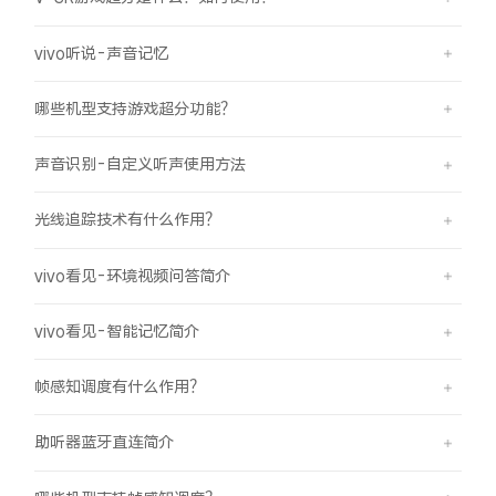
iQOO Neo11
iQOO 15
全部Y机型
对比Y机型
vivo听说-声音记忆
vivo WATCH GT 2
vivo Vision
全部iQOO机型
对比iQOO机型
哪些机型支持游戏超分功能？
全部智能硬件
声音识别-自定义听声使用方法
光线追踪技术有什么作用？
vivo看见-环境视频问答简介
vivo看见-智能记忆简介
帧感知调度有什么作用？
助听器蓝牙直连简介