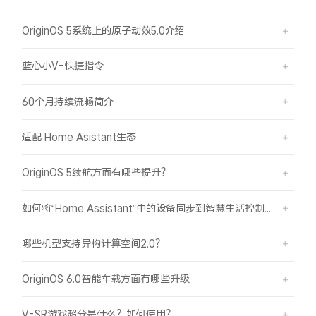
X300 Pro
X300
OriginOS 5系统上的原子动效5.0介绍
S30 Pro mini
S30
蓝心小V-快捷指令
Y500 Pro
Y500
60个月持续流畅简介
适配 Home Asistant生态
iQOO 15 Ultra
iQOO Z11 Turbo
OriginOS 5续航方面有哪些提升？
iQOO Pad6 Pro
iQOO TWS 5e
如何将“Home Assistant”中的设备同步到智慧生活控制？
X Fold5
X200 Ultra
哪些机型支持异构计算空间2.0？
S20 Pro
S20
全部X机型
对比X机型
OriginOS 6.0智能车载方面有哪些升级
Y50 5G
Y50m 5G
全部S机型
对比S机型
V-SR游戏超分是什么？如何使用？