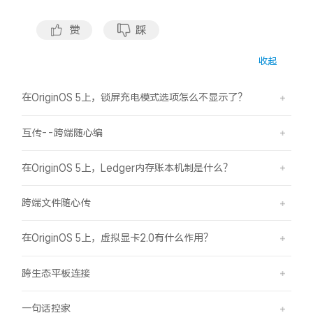
S60
S60 元气版
赞
踩
Y600 Turbo
Y600 Pro
收起
iQOO Z11i
iQOO 15T
在OriginOS 5上，锁屏充电模式选项怎么不显示了？
vivo TWS 5 Pro
vivo Pad6 Pro
互传--跨端随心编
X300 Ultra
X300s
在OriginOS 5上，Ledger内存账本机制是什么？
S50 Pro mini
S50
跨端文件随心传
Y6
Y60
在OriginOS 5上，虚拟显卡2.0有什么作用？
iQOO Z11
iQOO Z11x
跨生态平板连接
vivo 头戴降噪耳机
vivo TWS 5e
一句话控家