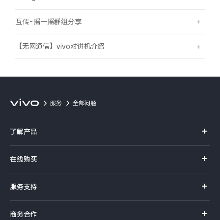
互传-摇一摇群组分享
【无网通信】vivo对讲机介绍
服务
全部问题
了解产品
X系列
在线购买
S系列
官方商城
服务支持
Y系列
选购手机
真伪查询
iQOO手机
商务合作
选购配件