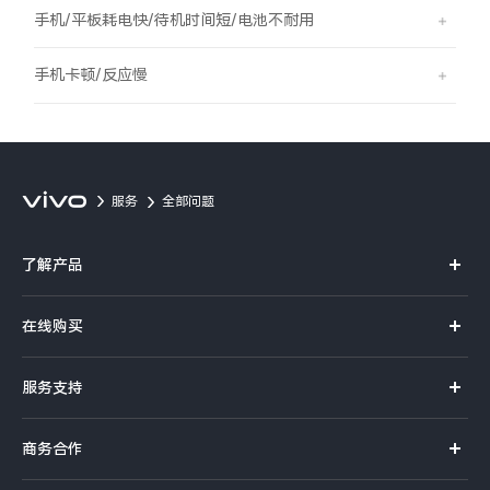
S60
S60 元气版
手机/平板耗电快/待机时间短/电池不耐用
Y600 Turbo
Y600 Pro
手机卡顿/反应慢
iQOO Z11i
iQOO 15T
vivo TWS 5 Pro
vivo Pad6 Pro
服务
全部问题
X300 Ultra
X300s
了解产品
S50 Pro mini
S50
X系列
在线购买
S系列
Y6
Y60
官方商城
服务支持
Y系列
选购手机
iQOO Z11
iQOO Z11x
真伪查询
iQOO手机
商务合作
选购配件
服务网点
vivo 头戴降噪耳机
vivo TWS 5e