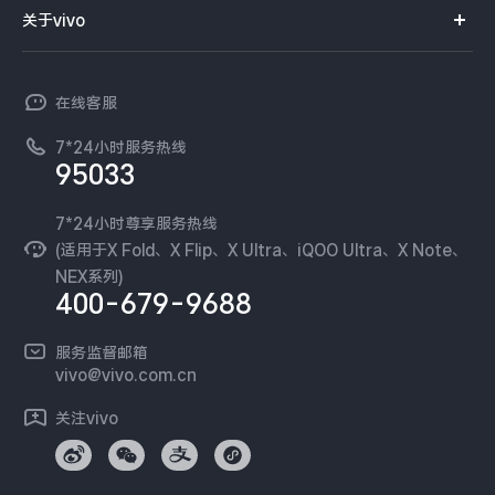
智能硬件
供应商协同平台
订单查询
关于vivo
查找手机
X300 Pro
X300
T系列
开放平台
官网APP下载
vivo 简介
常见问题
NEX系列
vivo 企业业务
S30 Pro mini
S30
在线客服
工作机会
服务政策
廉正合规
7*24小时服务热线
新闻资讯
Y500 Pro
Y500
95033
环保回收
国补营业执照
隐私中心
iQOO 15 Ultra
iQOO Z11 Turbo
安全公告
7*24小时尊享服务热线
无线电发射设备销售备案
可持续发展
(适用于X Fold、X Flip、X Ultra、iQOO Ultra、X Note、
服务隐私政策
NEX系列)
iQOO Pad6 Pro
iQOO TWS 5e
vivo 蔡司影像
400-679-9688
Log还原LUTs下载
X Fold5
X200 Ultra
开发者社区
服务监督邮箱
vivo 办公套件
vivo@vivo.com.cn
S20 Pro
S20
全部X机型
对比X机型
蓝河操作系统
关注vivo
vivo 通信
Y50 5G
Y50m 5G
全部S机型
对比S机型
vivo 智能车载