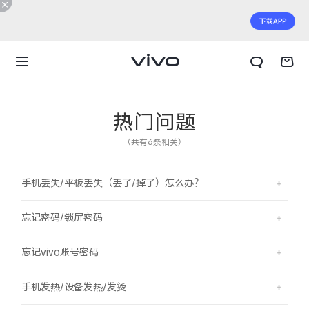
热门问题
（共有6条相关）
手机丢失/平板丢失（丢了/掉了）怎么办？
忘记密码/锁屏密码
忘记vivo账号密码
X300 E
X Fold6
手机发热/设备发热/发烫