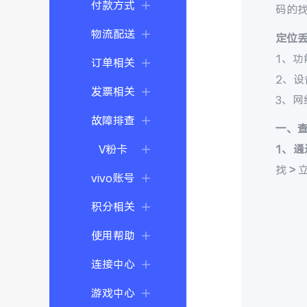
付款方式
码的
物流配送
定位
1、功
订单相关
2、
发票相关
3、
故障排查
一、
V粉卡
1、通
找 >
vivo账号
积分相关
使用帮助
连接中心
游戏中心