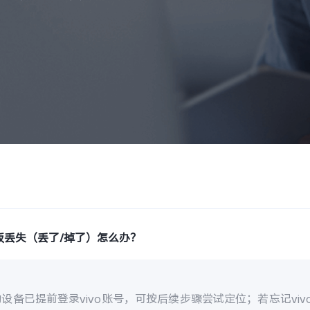
板丢失（丢了/掉了）怎么办？
设备已提前登录vivo账号，可按后续步骤尝试定位；若忘记vi