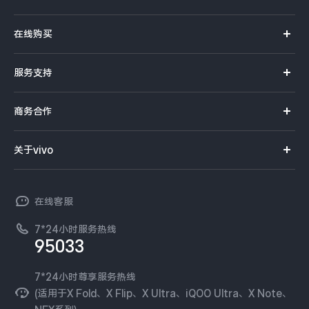
X系列
在线购买
S系列
官方商城
服务支持
Y系列
选购手机
真伪查询
iQOO手机
商务合作
选购配件
服务网点
智能硬件
供应商协同平台
订单查询
关于vivo
查找手机
T系列
开放平台
官网APP下载
vivo 简介
常见问题
NEX系列
vivo 企业业务
在线客服
工作机会
服务政策
廉正合规
7*24小时服务热线
新闻资讯
95033
环保回收
国补营业执照
隐私中心
安全公告
7*24小时尊享服务热线
无线电发射设备销售备案
可持续发展
(适用于X Fold、X Flip、X Ultra、iQOO Ultra、X Note、
服务隐私政策