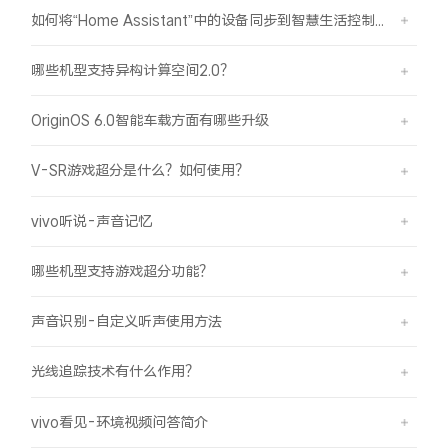
iQOO Neo11
iQOO 15
全部Y机型
对比Y机型
如何将“Home Assistant”中的设备同步到智慧生活控制？
vivo WATCH GT 2
vivo Vision
全部iQOO机型
对比iQOO机型
哪些机型支持异构计算空间2.0？
OriginOS 6.0智能车载方面有哪些升级
全部智能硬件
V-SR游戏超分是什么？如何使用？
vivo听说-声音记忆
哪些机型支持游戏超分功能？
声音识别-自定义听声使用方法
光线追踪技术有什么作用？
vivo看见-环境视频问答简介