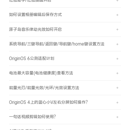
红包助手/红包提醒开启
如何设置相册编辑后保存方式
原子岛音乐律动光效如何开启
系统导航/三键导航/返回键/导航键/home键设置方法
OriginOS 6公测适配计划
电池最大容量(电池健康度)查看方法
能量光刃/能量光效/光环/光效设置方法
OriginOS 4上的蓝心小V左右分屏如何操作？
一句话视频剪辑如何使用？