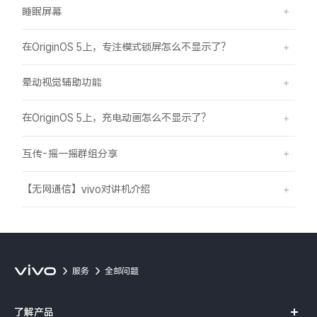
睡眠屏幕
在OriginOS 5上，专注模式锁屏怎么不显示了？
晕动视觉辅助功能
在OriginOS 5上，充电动画怎么不显示了？
互传-摇一摇群组分享
【无网通信】vivo对讲机介绍
服务
全部问题
了解产品