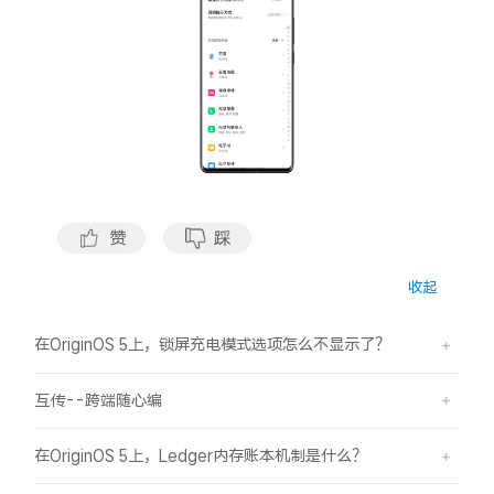
S60
S60 元气版
Y600 Turbo
Y600 Pro
iQOO Z11i
iQOO 15T
vivo TWS 5 Pro
vivo Pad6 Pro
赞
踩
X300 Ultra
X300s
收起
S50 Pro mini
S50
在OriginOS 5上，锁屏充电模式选项怎么不显示了？
Y6
Y60
互传--跨端随心编
iQOO Z11
iQOO Z11x
在OriginOS 5上，Ledger内存账本机制是什么？
vivo 头戴降噪耳机
vivo TWS 5e