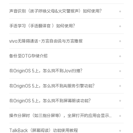
声音识别（孩子呼唤父母&火灾警报声）如何使用？
手语学习（手语翻译官 ）如何使用？
vivo无障碍通话-方言自由说与方言播报
备份至OTG存储介绍
在OriginOS 5上，怎么找不到Jovi扫描？
在OriginOS 5上，怎么找不到AI服务引擎功能？
在OriginOS 5上，怎么找不到屏幕朗读功能？
操作分屏时（如三指分屏等），全屏打开的应用会显示在屏幕顶部，之前是分半屏
TalkBack（屏幕阅读）功能使用教程