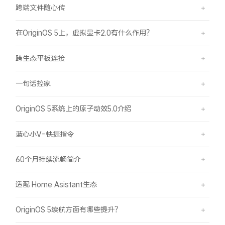
跨端文件随心传
X300 Pro
X300
在OriginOS 5上，虚拟显卡2.0有什么作用？
S30 Pro mini
S30
跨生态平板连接
Y500 Pro
Y500
一句话控家
iQOO 15 Ultra
iQOO Z11 Turbo
OriginOS 5系统上的原子动效5.0介绍
iQOO Pad6 Pro
iQOO TWS 5e
蓝心小V-快捷指令
X Fold5
X200 Ultra
60个月持续流畅简介
S20 Pro
S20
全部X机型
对比X机型
适配 Home Asistant生态
Y50 5G
Y50m 5G
全部S机型
对比S机型
OriginOS 5续航方面有哪些提升？