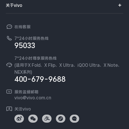
智能硬件
供应商协同平台
订单查询
关于vivo
查找手机
X300 Pro
X300
T系列
开放平台
官网APP下载
vivo 简介
常见问题
NEX系列
vivo 企业业务
S30 Pro mini
S30
在线客服
工作机会
服务政策
廉正合规
7*24小时服务热线
新闻资讯
Y500 Pro
Y500
95033
环保回收
国补营业执照
隐私中心
iQOO 15 Ultra
iQOO Z11 Turbo
安全公告
7*24小时尊享服务热线
无线电发射设备销售备案
可持续发展
(适用于X Fold、X Flip、X Ultra、iQOO Ultra、X Note、
服务隐私政策
NEX系列)
iQOO Pad6 Pro
iQOO TWS 5e
vivo 蔡司影像
400-679-9688
Log还原LUTs下载
X Fold5
X200 Ultra
开发者社区
服务监督邮箱
vivo 办公套件
vivo@vivo.com.cn
S20 Pro
S20
全部X机型
对比X机型
蓝河操作系统
关注vivo
vivo 通信
Y50 5G
Y50m 5G
全部S机型
对比S机型
vivo 智能车载