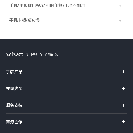
S60
S60 元气版
手机/平板耗电快/待机时间短/电池不耐用
Y600 Turbo
Y600 Pro
手机卡顿/反应慢
iQOO Z11i
iQOO 15T
vivo TWS 5 Pro
vivo Pad6 Pro
服务
全部问题
X300 Ultra
X300s
了解产品
S50 Pro mini
S50
X系列
在线购买
S系列
Y6
Y60
官方商城
服务支持
Y系列
选购手机
iQOO Z11
iQOO Z11x
真伪查询
iQOO手机
商务合作
选购配件
服务网点
vivo 头戴降噪耳机
vivo TWS 5e