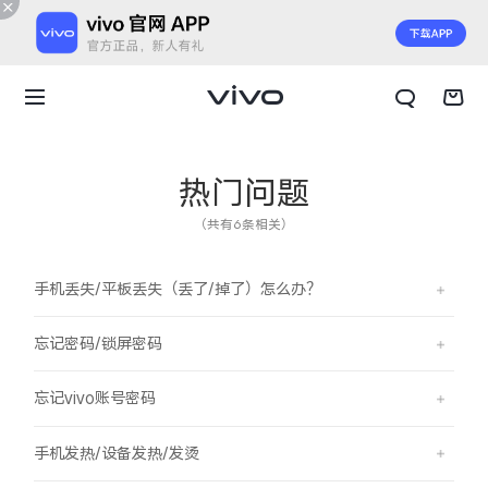
热门问题
（共有6条相关）
手机丢失/平板丢失（丢了/掉了）怎么办？
忘记密码/锁屏密码
忘记vivo账号密码
X300 E
X Fold6
手机发热/设备发热/发烫