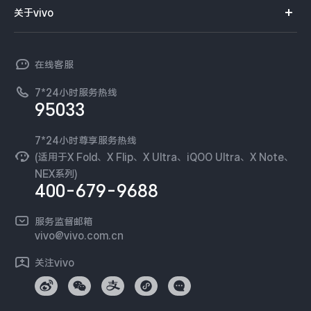
智能硬件
供应商协同平台
订单查询
关于vivo
查找手机
X300 Pro
X300
T系列
开放平台
官网APP下载
vivo 简介
常见问题
NEX系列
vivo 企业业务
S30 Pro mini
S30
在线客服
工作机会
服务政策
廉正合规
7*24小时服务热线
新闻资讯
Y500 Pro
Y500
95033
环保回收
国补营业执照
隐私中心
iQOO 15 Ultra
iQOO Z11 Turbo
安全公告
7*24小时尊享服务热线
无线电发射设备销售备案
可持续发展
(适用于X Fold、X Flip、X Ultra、iQOO Ultra、X Note、
服务隐私政策
NEX系列)
iQOO Pad6 Pro
iQOO TWS 5e
vivo 蔡司影像
400-679-9688
Log还原LUTs下载
X Fold5
X200 Ultra
开发者社区
服务监督邮箱
vivo 办公套件
vivo@vivo.com.cn
S20 Pro
S20
全部X机型
对比X机型
蓝河操作系统
关注vivo
vivo 通信
Y50 5G
Y50m 5G
全部S机型
对比S机型
vivo 智能车载