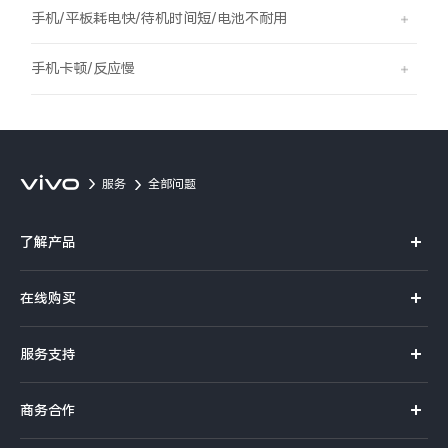
S60
S60 元气版
手机/平板耗电快/待机时间短/电池不耐用
Y600 Turbo
Y600 Pro
手机卡顿/反应慢
iQOO Z11i
iQOO 15T
vivo TWS 5 Pro
vivo Pad6 Pro
服务
全部问题
X300 Ultra
X300s
了解产品
S50 Pro mini
S50
X系列
在线购买
S系列
Y6
Y60
官方商城
服务支持
Y系列
选购手机
iQOO Z11
iQOO Z11x
真伪查询
iQOO手机
商务合作
选购配件
服务网点
vivo 头戴降噪耳机
vivo TWS 5e