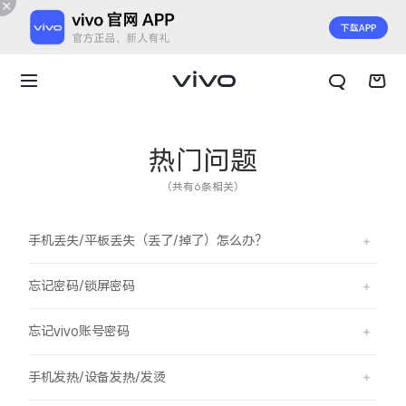
热门问题
（共有6条相关）
手机丢失/平板丢失（丢了/掉了）怎么办？
忘记密码/锁屏密码
忘记vivo账号密码
X300 E
X Fold6
手机发热/设备发热/发烫